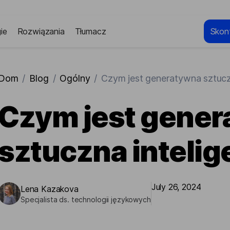
ie
Rozwiązania
Tłumacz
Skont
Dom
/
Blog
/
Ogólny
/
Czym jest generatywna sztuczn
Czym jest gene
sztuczna intelig
July 26, 2024
Lena Kazakova
Specjalista ds. technologii językowych