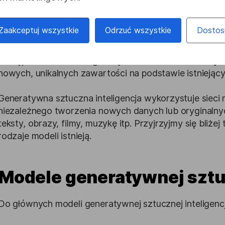
do symulowania działań i zachowań człowieka.
Zaakceptuj wszystkie
Odrzuć wszystkie
Dostos
W dziedzinie sztucznej inteligencji rozróżnia się dwa g
Tradycyjna sztuczna inteligencja koncentruje się na r
dostępne dane. Z kolei głównym zadaniem
sztucznej i
nowych, unikalnych zawartości na podstawie istniejąc
Generatywna sztuczna inteligencja wykorzystuje sieci
niezależnego tworzenia nowych danych lub oryginalnyc
teksty, obrazy, filmy, muzykę itp. Przyjrzyjmy się bliżej
rodzaje modeli istnieją.
Modele generatywnej sztuc
Do głównych modeli generatywnej sztucznej inteligencj