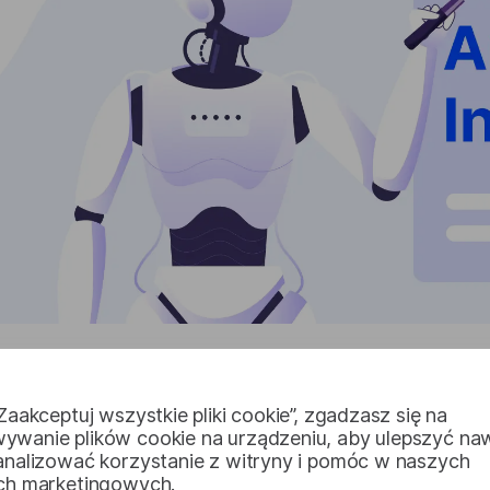
Co to jest generatywna sz
„Zaakceptuj wszystkie pliki cookie”, zgadzasz się na
ywanie plików cookie na urządzeniu, aby ulepszyć na
Aby zrozumieć to, musimy najpierw zastanowić się, co
 analizować korzystanie z witryny i pomóc w naszych
ach marketingowych.
znaczeniu. Sztuczna inteligencja to technologia wykor