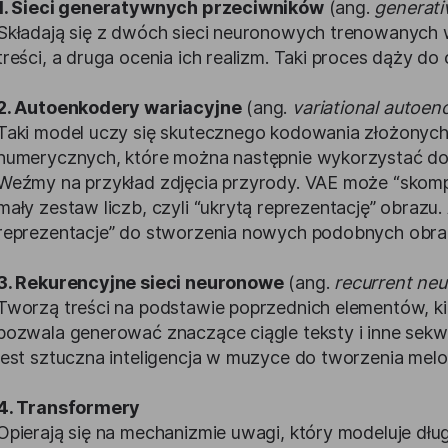
1. Sieci generatywnych przeciwników
(ang.
generati
Składają się z dwóch sieci neuronowych trenowanych w 
treści, a druga ocenia ich realizm. Taki proces dąży do
2. Autoenkodery wariacyjne
(ang.
variational autoen
Taki model uczy się skutecznego kodowania złożonyc
numerycznych, które można następnie wykorzystać do
Weźmy na przykład zdjęcia przyrody. VAE może “skompr
mały zestaw liczb, czyli “ukrytą reprezentację” obrazu
reprezentacje” do stworzenia nowych podobnych obr
3. Rekurencyjne sieci neuronowe
(ang.
recurrent neu
Tworzą treści na podstawie poprzednich elementów, kie
pozwala generować znaczące ciągle teksty i inne sek
jest sztuczna inteligencja w muzyce do tworzenia melod
4. Transformery
Opierają się na mechanizmie uwagi, który modeluje dł