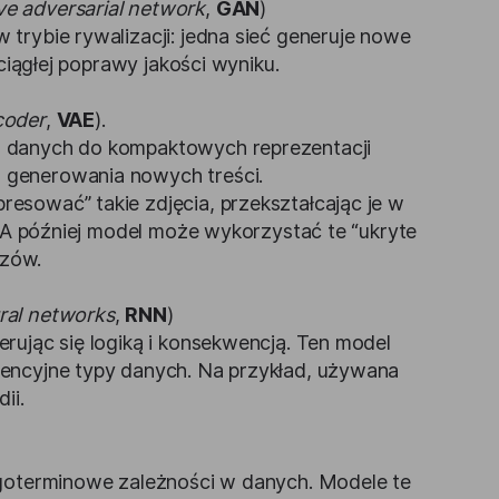
ve adversarial network
,
GAN
)
trybie rywalizacji: jedna sieć generuje nowe
 ciągłej poprawy jakości wyniku.
coder
,
VAE
).
h danych do kompaktowych reprezentacji
 generowania nowych treści.
esować” takie zdjęcia, przekształcając je w
. A później model może wykorzystać te “ukryte
azów.
ral networks
,
RNN
)
rując się logiką i konsekwencją. Ten model
wencyjne typy danych. Na przykład, używana
ii.
ugoterminowe zależności w danych. Modele te