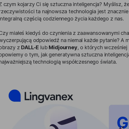
Z czym kojarzy Ci się sztuczna inteligencja? Myślisz, ż
rzeczywistości ta najnowsza technologia jest znacznie b
integralną częścią codziennego życia każdego z nas.
Czy miałeś kiedyś do czynienia z zaawansowanymi chat
wyczerpującą odpowiedź na niemal każde pytanie? A 
obrazy z
DALL-E
lub
Midjourney
, o których wcześnie
opowiemy o tym, jak generatywna sztuczna inteligencja
najważniejszą technologią współczesnego świata.