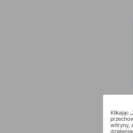
Klikając 
przechow
witryny,
działani