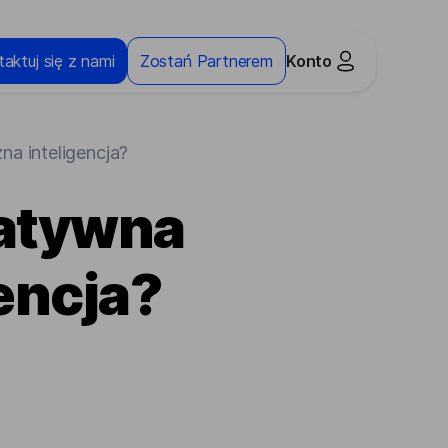
aktuj się z nami
Zostań Partnerem
Konto
a inteligencja?
ratywna
encja?