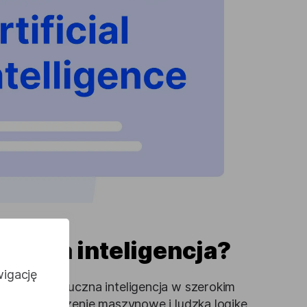
tuczna inteligencja?
wigację
 oznacza sztuczna inteligencja w szerokim
zystująca uczenie maszynowe i ludzką logikę