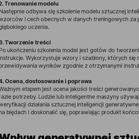
2. Trenowanie modelu
Następnie odbywa się szkolenie modelu sztucznej intel
wzorców i cech obecnych w danych treningowych za
głębokiego uczenia.
3. Tworzenie treści
Po ukończeniu szkolenia model jest gotów do tworzen
instrukcje. Wykorzystuje wzory i szablony, których się
przewidywania wyników zgodnie z otrzymanymi instruk
4. Ocena, dostosowanie i poprawa
Ważnym etapem jest ocena jakości treści generowany
razie potrzeby. Ludzie lub inteligentne maszyny używa
weryfikacji działania sztucznej inteligencji generatywne
na błędach i doskonalić się, poprawiając produkt końco
Wpływ generatywnej sztucz