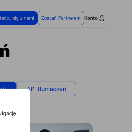
aktuj się z nami
Zostań Partnerem
Konto
eń
eń
API tłumaczeń
wigację