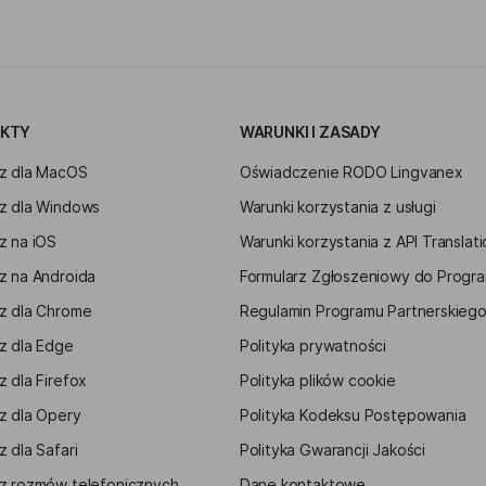
KTY
WARUNKI I ZASADY
z dla MacOS
Oświadczenie RODO Lingvanex
z dla Windows
Warunki korzystania z usługi
z na iOS
Warunki korzystania z API Translat
z na Androida
Formularz Zgłoszeniowy do Progra
z dla Chrome
Regulamin Programu Partnerskieg
z dla Edge
Polityka prywatności
 dla Firefox
Polityka plików cookie
z dla Opery
Polityka Kodeksu Postępowania
 dla Safari
Polityka Gwarancji Jakości
z rozmów telefonicznych
Dane kontaktowe