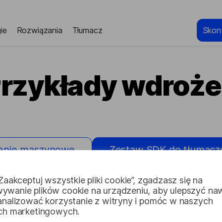
ie
Rozwiązania
Tłumacz
Skont
rzykłady wdroż
enie maszynowe
Zestaw SDK do tłumacz
z pulpitu
Tłumacz dla Slacka
„Zaakceptuj wszystkie pliki cookie”, zgadzasz się na
ywanie plików cookie na urządzeniu, aby ulepszyć na
 analizować korzystanie z witryny i pomóc w naszych
ach marketingowych.