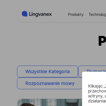
Panel zarządzania plikami cookies
Produkty
Technolog
P
Wszystkie Kategoria
Tłumacz
Rozpoznawanie mowy
Tłumac
Klikając 
przechow
witryny,
działani