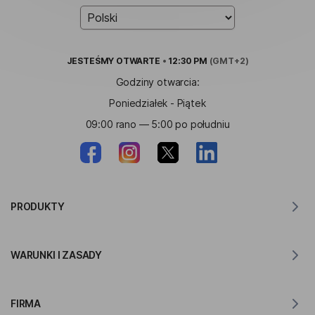
JESTEŚMY
OTWARTE
•
12:30 PM
(GMT+2)
Godziny otwarcia:
Poniedziałek - Piątek
09:00 rano — 5:00 po południu
PRODUKTY
Tłumacz dla MacOS
WARUNKI I ZASADY
Tłumacz dla Windows
Tłumacz na iOS
Oświadczenie RODO Lingvanex
Tłumacz na Androida
FIRMA
Warunki korzystania z usługi