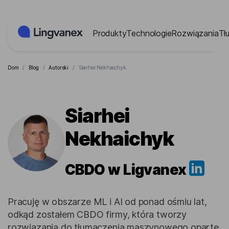
Panel zarządzania plikami cookies
Produkty
Technologie
Rozwiązania
Tł
Dom
/
Blog
/
Autorski
/
Siarhei Nekhaichyk
Siarhei
Nekhaichyk
CBDO w Ligvanex
Pracuję w obszarze ML i AI od ponad ośmiu lat,
odkąd zostałem CBDO firmy, która tworzy
rozwiązania do tłumaczenia maszynowego oparte