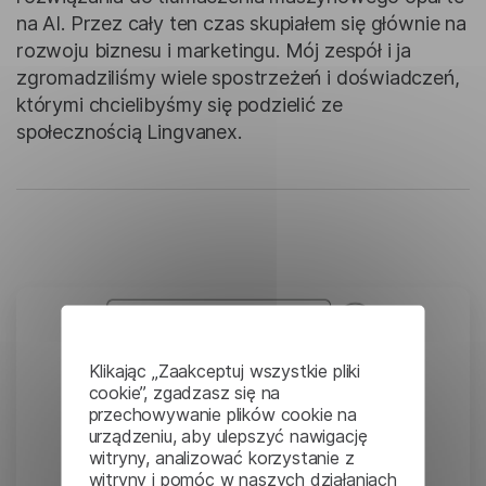
na AI. Przez cały ten czas skupiałem się głównie na
rozwoju biznesu i marketingu. Mój zespół i ja
zgromadziliśmy wiele spostrzeżeń i doświadczeń,
którymi chcielibyśmy się podzielić ze
społecznością Lingvanex.
Klikając „Zaakceptuj wszystkie pliki
cookie”, zgadzasz się na
przechowywanie plików cookie na
urządzeniu, aby ulepszyć nawigację
witryny, analizować korzystanie z
witryny i pomóc w naszych działaniach