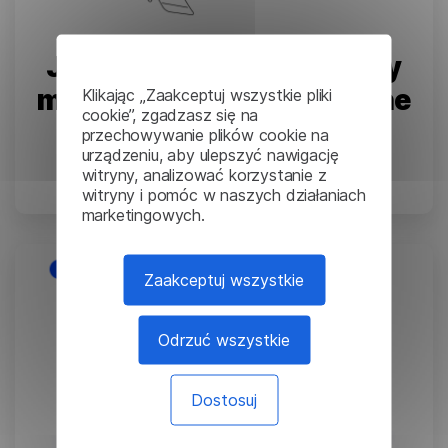
Jak rozpoznawanie mowy
może być wykorzystywane
Klikając „Zaakceptuj wszystkie pliki
cookie”, zgadzasz się na
przez dostawców usług
przechowywanie plików cookie na
urządzeniu, aby ulepszyć nawigację
językowych
witryny, analizować korzystanie z
witryny i pomóc w naszych działaniach
August 23, 2024
marketingowych.
Zaakceptuj wszystkie
Odrzuć wszystkie
Dostosuj