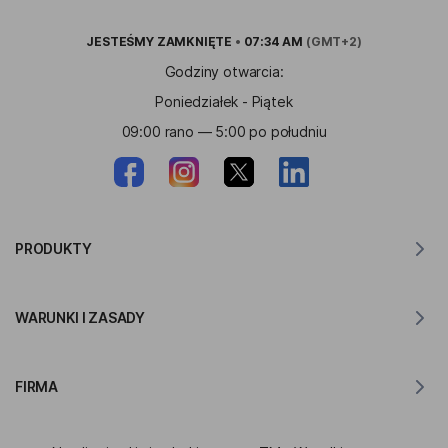
JESTEŚMY
ZAMKNIĘTE
•
07:34 AM
(GMT+2)
Godziny otwarcia:
Poniedziałek - Piątek
09:00 rano — 5:00 po południu
PRODUKTY
Tłumacz dla MacOS
WARUNKI I ZASADY
Tłumacz dla Windows
Tłumacz na iOS
Oświadczenie RODO Lingvanex
Tłumacz na Androida
FIRMA
Warunki korzystania z usługi
Tłumacz dla Chrome
Warunki korzystania z API Translation
O firmie Lingvanex
Tłumacz dla Edge