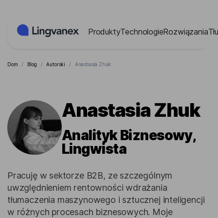
Panel zarządzania plikami cookies
Produkty
Technologie
Rozwiązania
Tł
Dom
/
Blog
/
Autorski
/
Аnastasia Zhuk
Аnastasia Zhuk
Analityk Biznesowy,
Lingwista
Pracuję w sektorze B2B, ze szczególnym
uwzględnieniem rentowności wdrażania
tłumaczenia maszynowego i sztucznej inteligencji
w różnych procesach biznesowych. Moje