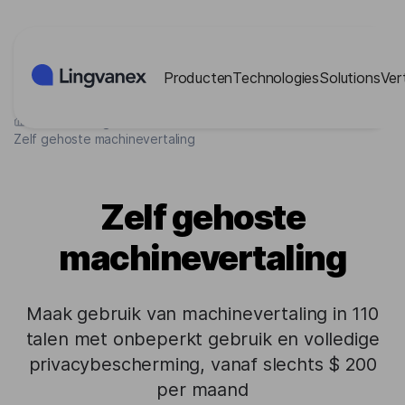
Cookies beheer paneel
Producten
Technologies
Solutions
Ver
>
Technologies
>
Machine Translation
>
Zelf gehoste machinevertaling
Zelf gehoste
machinevertaling
Maak gebruik van machinevertaling in 110
talen met onbeperkt gebruik en volledige
privacybescherming, vanaf slechts $ 200
per maand