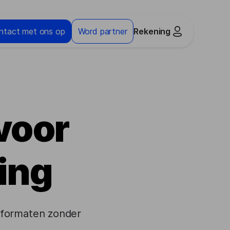
ntact met ons op
Word partner
Rekening
voor
ing
 formaten zonder