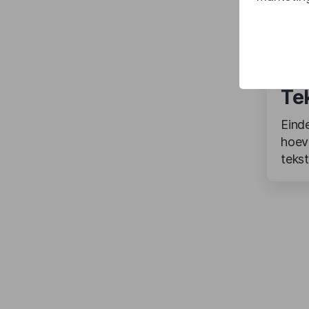
Te
Eind
hoev
teks