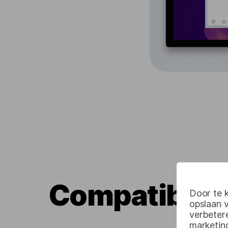
Compatibel 
Door te k
opslaan 
verbetere
marketin