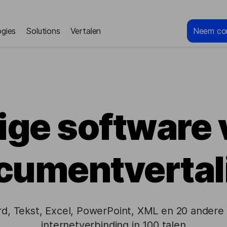
gies
Solutions
Vertalen
Neem co
lige software 
cumentvertal
rd, Tekst, Excel, PowerPoint, XML en 20 andere
internetverbinding in 100 talen