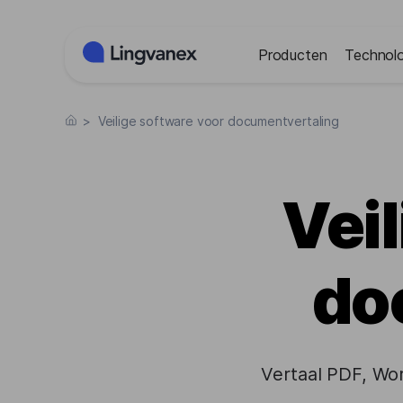
Cookies beheer paneel
Producten
Technolo
>
Veilige software voor documentvertaling
Vei
do
Vertaal PDF, Wo