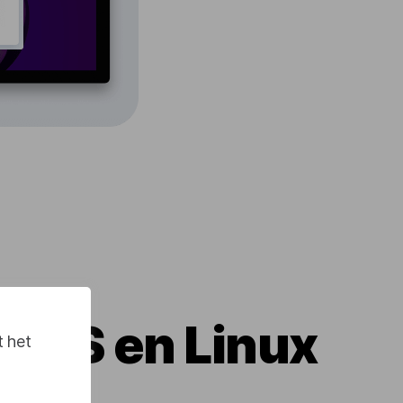
cOS en Linux
t het