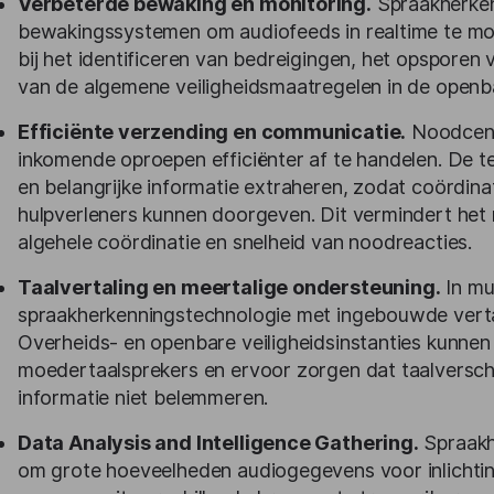
Verbeterde bewaking en monitoring.
Spraakherken
bewakingssystemen om audiofeeds in realtime te mon
bij het identificeren van bedreigingen, het opsporen 
van de algemene veiligheidsmaatregelen in de openbar
Efficiënte verzending en communicatie.
Noodcent
inkomende oproepen efficiënter af te handelen. De te
en belangrijke informatie extraheren, zodat coördi
hulpverleners kunnen doorgeven. Dit vermindert het r
algehele coördinatie en snelheid van noodreacties.
Taalvertaling en meertalige ondersteuning.
In mu
spraakherkenningstechnologie met ingebouwde verta
Overheids- en openbare veiligheidsinstanties kunnen 
moedertaalsprekers en ervoor zorgen dat taalverschi
informatie niet belemmeren.
Data Analysis and Intelligence Gathering.
Spraakh
om grote hoeveelheden audiogegevens voor inlichtin