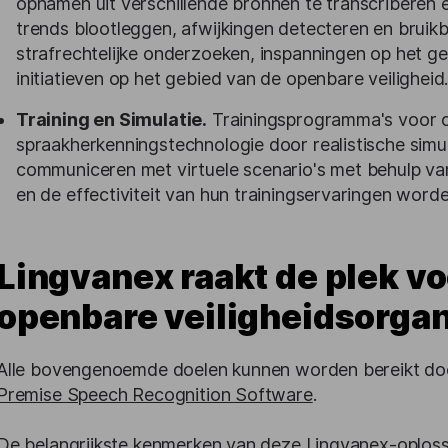
opnamen uit verschillende bronnen te transcriberen 
trends blootleggen, afwijkingen detecteren en bruikba
strafrechtelijke onderzoeken, inspanningen op het ge
initiatieven op het gebied van de openbare veiligheid
Training en Simulatie.
Trainingsprogramma's voor op
spraakherkenningstechnologie door realistische simu
communiceren met virtuele scenario's met behulp va
en de effectiviteit van hun trainingservaringen word
Lingvanex raakt de plek vo
openbare veiligheidsorgan
Alle bovengenoemde doelen kunnen worden bereikt do
Premise Speech Recognition Software
.
De belangrijkste kenmerken van deze Lingvanex-oplossi