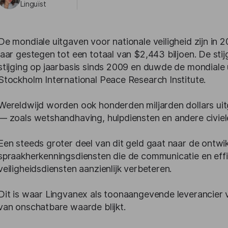
Linguïst
De mondiale uitgaven voor nationale veiligheid zijn i
jaar gestegen tot een totaal van $2,443 biljoen. De sti
stijging op jaarbasis sinds 2009 en duwde de mondiale 
Stockholm International Peace Research Institute.
Wereldwijd worden ook honderden miljarden dollars uit
— zoals wetshandhaving, hulpdiensten en andere civiele 
Een steeds groter deel van dit geld gaat naar de ontwi
spraakherkenningsdiensten die de communicatie en effi
veiligheidsdiensten aanzienlijk verbeteren.
Dit is waar Lingvanex als toonaangevende leverancier
van onschatbare waarde blijkt.