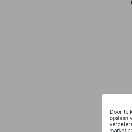
Door te k
opslaan 
verbetere
marketin