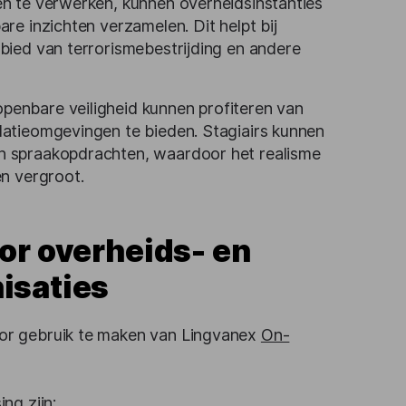
en te verwerken, kunnen overheidsinstanties
re inzichten verzamelen. Dit helpt bij
bied van terrorismebestrijding en andere
.
enbare veiligheid kunnen profiteren van
latieomgevingen te bieden. Stagiairs kunnen
n spraakopdrachten, waardoor het realisme
en vergroot.
or overheids- en
isaties
or gebruik te maken van Lingvanex
On-
ng zijn: