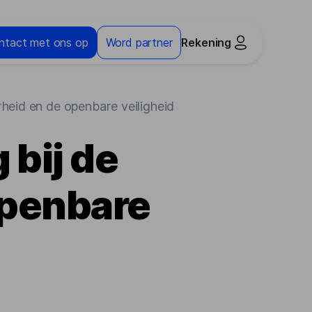
ntact met ons op
Word partner
Rekening
rheid en de openbare veiligheid
bij de
openbare