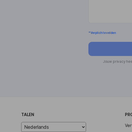
* Verplichte velden
Jouw privacy hee
TALEN
PR
Ver