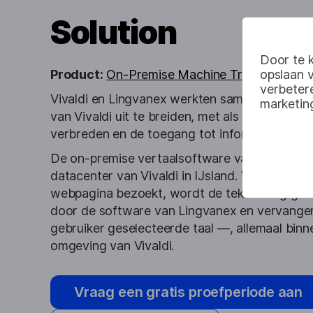
Solution
Door te k
Product:
On-Premise Machine Translation S
opslaan 
verbetere
Vivaldi en Lingvanex werkten samen om de ve
marketin
van Vivaldi uit te breiden, met als doel het pu
verbreden en de toegang tot informatie te ve
De on-premise vertaalsoftware van Lingvanex
datacenter van Vivaldi in IJsland. Wanneer ee
webpagina bezoekt, wordt de tekst veilig geë
door de software van Lingvanex en vervangen
gebruiker geselecteerde taal —, allemaal binn
omgeving van Vivaldi.
Vraag een gratis proefperiode aan