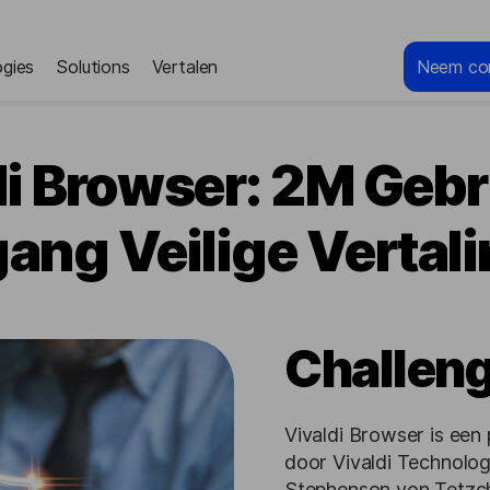
gies
Solutions
Vertalen
Neem co
di Browser: 2M Gebr
ang Veilige Vertal
Challen
Vivaldi Browser is een
door Vivaldi Technolog
Stephenson von Tetzc