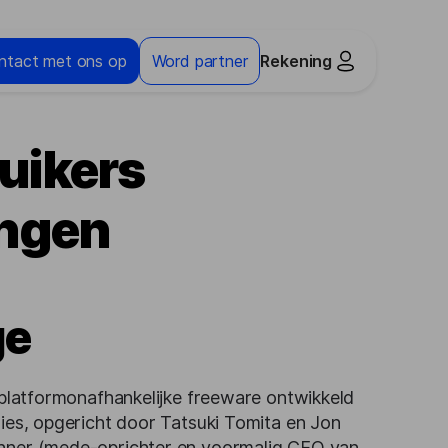
ntact met ons op
Word partner
Rekening
uikers
ingen
ge
 platformonafhankelijke freeware ontwikkeld
ies, opgericht door Tatsuki Tomita en Jon
hner (mede-oprichter en voormalig CEO van