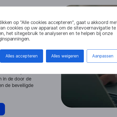
likken op "Alle cookies accepteren", gaat u akkoord me
oftware
van cookies op uw apparaat om de sitevoernavigatie te
n, het sitegebruik te analyseren en te helpen bij onze
rtaalmogelijkheden
ginspanningen.
bliek van de browser te
rbeteren.
Alles accepteren
Alles weigeren
Aanpassen
 werd ingezet in het
n gebruiker een
xtraheerd, vertaald
 in de door de
en de beveiligde