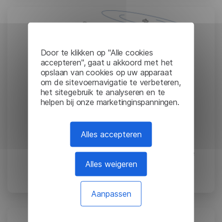
Door te klikken op "Alle cookies
accepteren", gaat u akkoord met het
opslaan van cookies op uw apparaat
om de sitevoernavigatie te verbeteren,
het sitegebruik te analyseren en te
helpen bij onze marketinginspanningen.
Spraakerkenning bij de
Alles accepteren
overheid en de openbare
Alles weigeren
veiligheid
August 23, 2024
Aanpassen