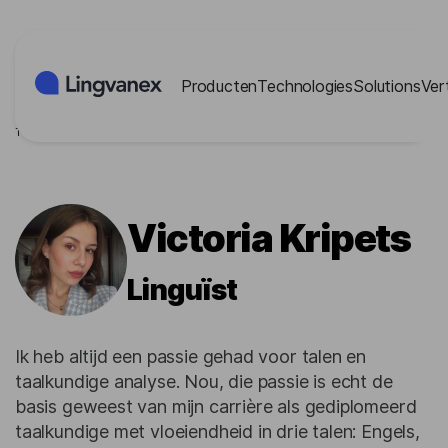
Cookies beheer paneel
Producten
Technologies
Solutions
Ver
Thuis
/
Blog
/
Auteurs
/
Victoria Kripets
Victoria Kripets
Linguïst
Ik heb altijd een passie gehad voor talen en
taalkundige analyse. Nou, die passie is echt de
basis geweest van mijn carrière als gediplomeerd
taalkundige met vloeiendheid in drie talen: Engels,