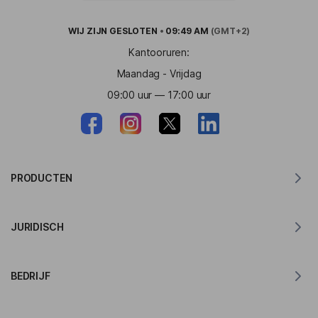
WIJ ZIJN
GESLOTEN
•
09:49 AM
(GMT+2)
Kantooruren:
Maandag - Vrijdag
09:00 uur — 17:00 uur
PRODUCTEN
Vertaler voor MacOS
JURIDISCH
Vertaler voor Windows
Vertaler voor iOS
Lingvanex GDPR-verklaring
Vertaler voor Android
BEDRIJF
Servicevoorwaarden
Vertaler voor Chrome
Gebruiksvoorwaarden van API-vertaling
Over Lingvanex