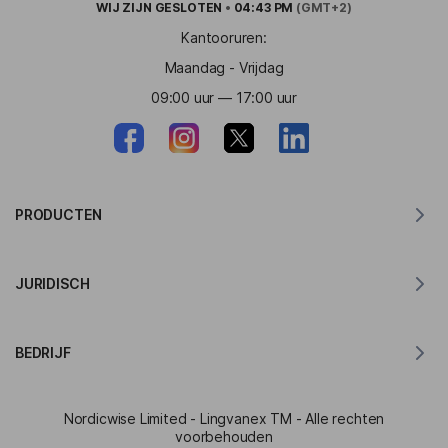
WIJ ZIJN
GESLOTEN
•
04:43 PM
(GMT+2)
Kantooruren:
Maandag - Vrijdag
09:00 uur — 17:00 uur
PRODUCTEN
Vertaler voor MacOS
JURIDISCH
Vertaler voor Windows
Vertaler voor iOS
Lingvanex GDPR-verklaring
Vertaler voor Android
BEDRIJF
Servicevoorwaarden
Vertaler voor Chrome
Gebruiksvoorwaarden van API-vertaling
Over Lingvanex
Vertaler voor Edge
Nordicwise Limited - Lingvanex TM - Alle rechten
Aanmeldingsformulier Affiliate Programma
Perskit
voorbehouden
Vertaler voor Firefox