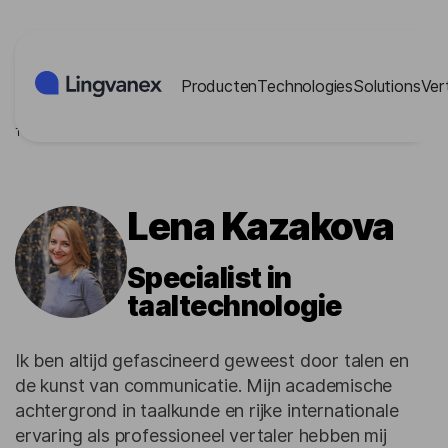
Cookies beheer paneel
Producten
Technologies
Solutions
Ver
Thuis
/
Blog
/
Auteurs
/
Lena Kazakova
Lena Kazakova
Specialist in
taaltechnologie
Ik ben altijd gefascineerd geweest door talen en
de kunst van communicatie. Mijn academische
achtergrond in taalkunde en rijke internationale
ervaring als professioneel vertaler hebben mij