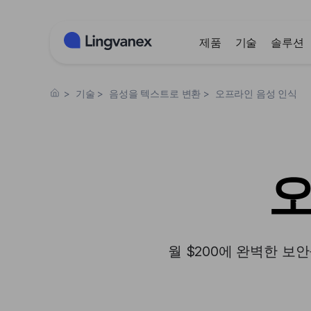
쿠키 관리 패널
제품
기술
솔루션
>
기술
>
음성을 텍스트로 변환
>
오프라인 음성 인식
오
월 $200에 완벽한 보