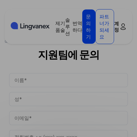
쿠키 관리 패널
문
파트
솔
제
기
번역
의
너가
계
루
정
품
술
하다
하
되세
션
기
요
>
지원팀에 문의
지원팀에 문의