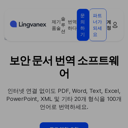
쿠키 관리 패널
문
파트
솔
제
기
번역
의
너가
계
루
정
품
술
하다
하
되세
션
기
요
>
보안 문서 번역 소프트웨어
보안 문서 번역 소프트웨
어
인터넷 연결 없이도 PDF, Word, Text, Excel,
PowerPoint, XML 및 기타 20개 형식을 100개
언어로 번역하세요.