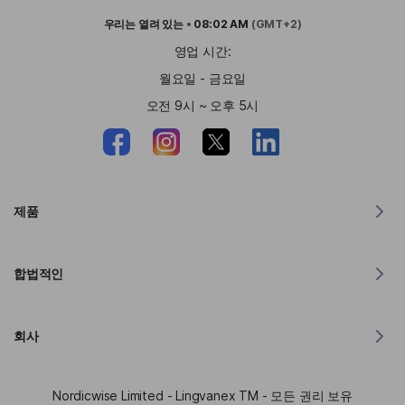
우리는
열려 있는
•
08:02 AM
(GMT+2)
영업 시간:
월요일 - 금요일
오전 9시 ~ 오후 5시
제품
MacOS용 번역기
합법적인
윈도우용 번역기
iOS용 번역기
Lingvanex GDPR 성명
안드로이드용 번역기
회사
서비스 약관
크롬용 번역기
API 번역 이용 약관
Lingvanex 소개
Edge용 번역기
Nordicwise Limited - Lingvanex TM - 모든 권리 보유
제휴 프로그램 신청 양식
보도자료