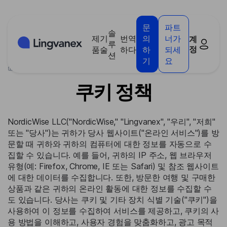
쿠키 관리 패널
문
파트
솔
제
기
번역
의
너가
계
루
정
품
술
하다
하
되세
션
기
요
>
쿠키 정책
쿠키 정책
NordicWise LLC("NordicWise," "Lingvanex", "우리", "저희"
또는 "당사")는 귀하가 당사 웹사이트("온라인 서비스")를 방
문할 때 귀하와 귀하의 컴퓨터에 대한 정보를 자동으로 수
집할 수 있습니다. 예를 들어, 귀하의 IP 주소, 웹 브라우저
유형(예: Firefox, Chrome, IE 또는 Safari) 및 참조 웹사이트
에 대한 데이터를 수집합니다. 또한, 방문한 여행 및 구매한
상품과 같은 귀하의 온라인 활동에 대한 정보를 수집할 수
도 있습니다. 당사는 쿠키 및 기타 장치 식별 기술("쿠키")을
사용하여 이 정보를 수집하여 서비스를 제공하고, 쿠키의 사
용 방법을 이해하고, 사용자 경험을 맞춤화하고, 광고 목적