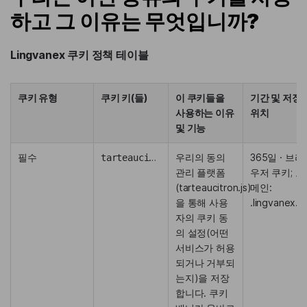
하고 그 이유는 무엇입니까?
Lingvanex 쿠키 정책 테이블
쿠키 유형
쿠키 키(들)
이 쿠키들을
기간 및 저장
사용하는 이유
위치
및 기능
필수
tarteaucitron
우리의 동의
365일 · 브라
관리 플랫폼
우저 쿠키; 도
(tarteaucitron.js)
메인:
을 통해 사용
.lingvanex.
자의 쿠키 동
의 설정(어떤
서비스가 허용
되거나 거부되
는지)을 저장
합니다. 쿠키