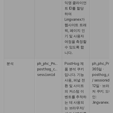
익명 클라이언
트 ID를 할당
하여
Lingvanex가
웹사이트 트래
픽, 페이지 인
기 및 사용자
여정을 측정할
수 있도록 합
니다.
분석
ph_phc_PnPj5EuqaKiQZ1ZSNhmF2txdyecD8PbYwGEHdIpTsmd_posthog
PostHog 제
ph_phc_PnPj5
품 분석 쿠키
365일 ·
posthog_csrftoken
입니다. 기능
posthog_csr
sessionid
사용, 퍼널 전
/ sessionid:
환 및 사이트
12일 · 브라우
의 커스텀 이
저 쿠키; 도메
벤트를 추적하
인:
는 데 사용되
.lingvanex.
는 브라우저/