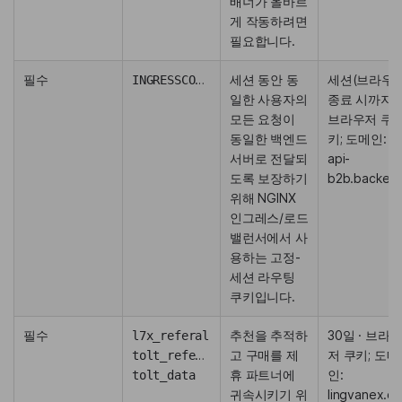
배너가 올바르
게 작동하려면
필요합니다.
필수
INGRESSCOOKIE
세션 동안 동
세션(브라우
일한 사용자의
종료 시까지) 
모든 요청이
브라우저 쿠
동일한 백엔드
키; 도메인:
서버로 전달되
api-
도록 보장하기
b2b.backens
위해 NGINX
인그레스/로드
밸런서에서 사
용하는 고정-
세션 라우팅
쿠키입니다.
필수
추천을 추적하
30일 · 브라
l7x_referal
고 구매를 제
저 쿠키; 도메
tolt_referal
휴 파트너에
인:
tolt_data
귀속시키기 위
lingvanex.c