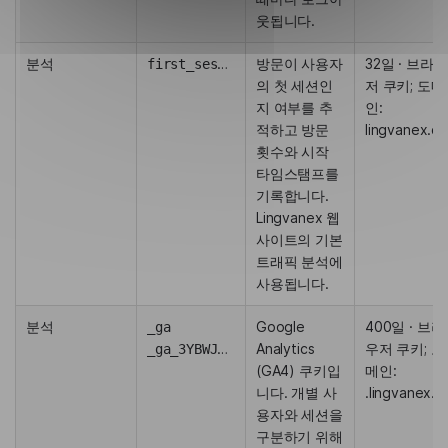
웃됩니다.
분석
first_session
방문이 사용자
32일 · 브라우
의 첫 세션인
저 쿠키; 도메
지 여부를 추
인:
적하고 방문
lingvanex.c
횟수와 시작
타임스탬프를
기록합니다.
Lingvanex 웹
사이트의 기본
트래픽 분석에
사용됩니다.
분석
Google
400일 · 브라
_ga
Analytics
우저 쿠키; 도
_ga_3YBWJ4X67C
(GA4) 쿠키입
메인:
니다. 개별 사
.lingvanex.
용자와 세션을
구분하기 위해