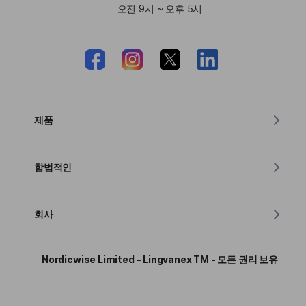
오전 9시 ~ 오후 5시
제품
MacOS용 번역기
합법적인
윈도우용 번역기
Lingvanex GDPR 성명
iOS용 번역기
회사
서비스 약관
안드로이드용 번역기
Lingvanex 소개
API 번역 이용 약관
Nordicwise Limited - Lingvanex TM - 모든 권리 보유
크롬용 번역기
보도자료
제휴 프로그램 신청 양식
Edge용 번역기
파트너