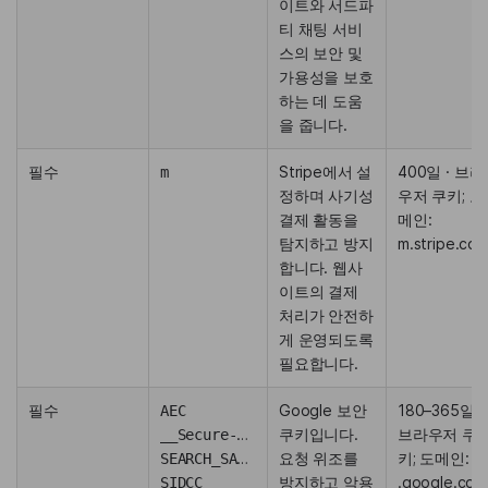
이트와 서드파
티 채팅 서비
스의 보안 및
가용성을 보호
하는 데 도움
을 줍니다.
필수
Stripe에서 설
400일 · 브라
m
정하며 사기성
우저 쿠키; 도
결제 활동을
메인:
탐지하고 방지
m.stripe.co
합니다. 웹사
이트의 결제
처리가 안전하
게 운영되도록
필요합니다.
필수
Google 보안
180–365일 ·
AEC
쿠키입니다.
브라우저 쿠
__Secure-BUCKET
요청 위조를
키; 도메인:
SEARCH_SAMESITE
방지하고 악용
.google.com
SIDCC