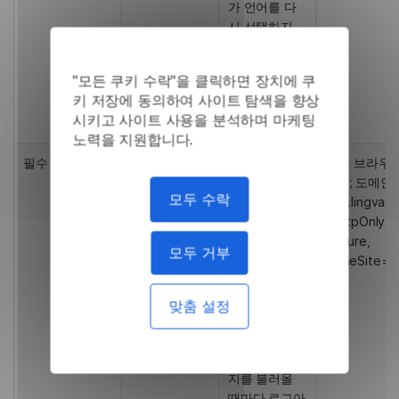
가 언어를 다
시 선택하지
않아도 각 방
문 시 올바른
"모든 쿠키 수락"을 클릭하면 장치에 쿠
지역화가 로드
키 저장에 동의하여 사이트 탐색을 향상
되도록 보장합
시키고 사이트 사용을 분석하며 마케팅
니다.
노력을 지원합니다.
필수
app.lingvanex.com
1일 · 브라우
appSession
에서 로그인
쿠키; 도메인:
모두 수락
후 인증된 사
app.lingvan
용자 세션을
· HttpOnly,
유지합니다.
Secure,
모두 거부
암호화된 세션
SameSite=L
토큰
(JWT/JWE)을
맞춤 설정
포함하며; 이
쿠키가 없으면
사용자는 페이
지를 불러올
때마다 로그아