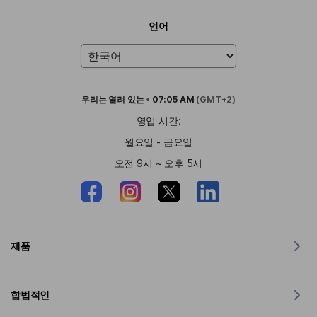
언어
우리는
열려 있는
•
07:05 AM
(GMT+2)
영업 시간:
월요일 - 금요일
오전 9시 ~ 오후 5시
제품
MacOS용 번역기
합법적인
윈도우용 번역기