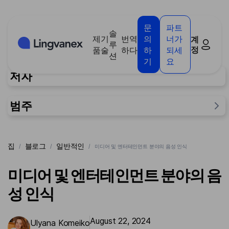
쿠키 관리 패널
문
파트
솔
제
기
번역
의
너가
계
루
정
품
술
하다
하
되세
션
기
요
저자
범주
일반적인
집
블로그
일반적인
/
/
/
미디어 및 엔터테인먼트 분야의 음성 인식
연구
사람들을 위해
미디어 및 엔터테인먼트 분야의 음
사례
성 인식
August 22, 2024
Ulyana Komeiko