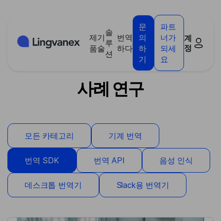
쿠키 관리 패널
문
파트
솔
제
기
번역
의
너가
계
루
정
품
술
하다
하
되세
션
기
요
사례 연구
모든 카테고리
기계 번역
번역 SDK
번역 API
음성 인식
데스크톱 번역기
Slack용 번역기