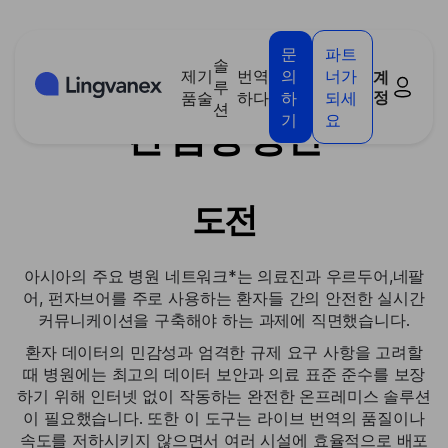
쿠키 관리 패널
문
파트
솔
제
기
번역
의
너가
계
병원: 보안이 강화된 실시
루
정
품
술
하다
하
되세
션
기
요
간 음성 통신
도전
아시아의 주요 병원 네트워크*는 의료진과 우르두어,네팔
어, 펀자브어를 주로 사용하는 환자들 간의 안전한 실시간
커뮤니케이션을 구축해야 하는 과제에 직면했습니다.
환자 데이터의 민감성과 엄격한 규제 요구 사항을 고려할
때 병원에는 최고의 데이터 보안과 의료 표준 준수를 보장
하기 위해 인터넷 없이 작동하는 완전한 온프레미스 솔루션
이 필요했습니다. 또한 이 도구는 라이브 번역의 품질이나
속도를 저하시키지 않으면서 여러 시설에 효율적으로 배포