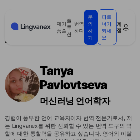
쿠키 관리 패널
문
파트
솔
제
기
번역
의
너가
계
루
정
품
술
하다
하
되세
션
기
요
집
/
블로그
/
저자
/
Tanya Pavlovtseva
Tanya
Pavlovtseva
머신러닝 언어학자
경험이 풍부한 언어 교육자이자 번역 전문가로서, 저
는 Lingvanex를 위한 신뢰할 수 있는 번역 도구의 역
할에 대한 통찰력을 공유하고 싶습니다. 영어와 이탈