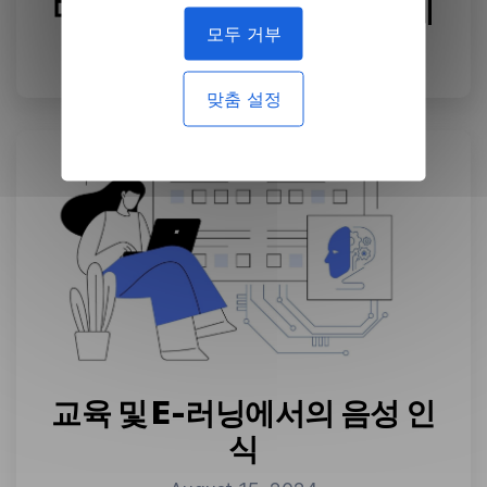
마케팅 및 소셜 미디어의 기계
모두 거부
번역
August 22, 2024
맞춤 설정
교육 및 E-러닝에서의 음성 인
식