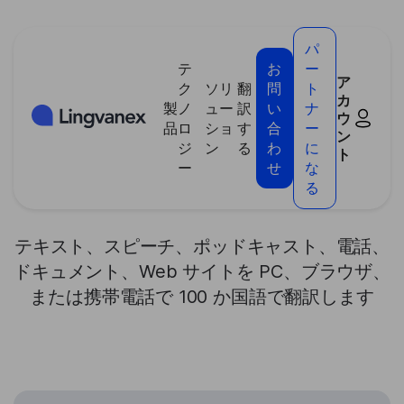
クッキー利用の管理について
パ
テ
お
ー
ア
ク
ソリ
翻
問
ト
カ
製
ノ
ュー
訳
い
ナ
ウ
>
翻訳ソフトウェア
品
ロ
ショ
す
合
ー
ン
ジ
ン
る
わ
に
ト
ー
せ
な
翻訳ソフトウェア
る
テキスト、スピーチ、ポッドキャスト、電話、
ドキュメント、Web サイトを PC、ブラウザ、
または携帯電話で 100 か国語で翻訳します