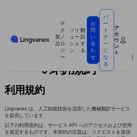
クッキー利用の管理について
パ
テ
お
ー
ア
ク
ソリ
翻
問
ト
カ
製
ノ
ュー
訳
い
ナ
ウ
>
API Lingvanex Translationの利用規約
品
ロ
ショ
す
合
ー
ン
ジ
ン
る
わ
に
API Lingvanex Translation
ト
ー
せ
な
る
の利用規約
利用規約
Lingvanex は、人工知能技術を活用した機械翻訳サービス
を提供しています。
以下の利用規約は、サービス API へのアクセスおよび使用
を規定するものです。本契約の主題は、リクエストを送信