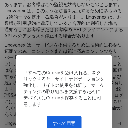
あります。お客様はこの監視を妨害しないものとします。
Lingvanex は、このような妨害を克服するためにあらゆる
技術的手段を使用する場合があります。Lingvanex は、お
客様が利用規約に違反していると合理的に判断した場合、
通知なしにお客様またはお客様の API クライアントによる
API へのアクセスを停止する場合があります。
Lingvanex は、サービスを提供するために技術的に必要な
範囲でのみ、コンテンツまたは処理済みコンテンツをサー
バー上に保存します。コンテンツまたは処理済みコンテン
ツは、Lingvanex のサーバー上に永続的に保存されること
はなく、顧客に返却されることもありません。疑義を回避
「すべてのCookieを受け入れる」をク
するために、Lingvanex は、課金、セキュリティ、および
リックすると、サイトナビゲーションを
統計の目的でアクセス ログを作成し、保持する権利を有し
強化し、サイトの使用を分析し、マーケ
ます。このようなアクセス ログには、コンテンツまたは処
ティングの取り組みを支援するために、
理済みコンテンツは含まれません。ただし、アクセス ログ
デバイスにCookieを保存することに同
には、API リクエストの時間や送信されたコンテンツのサ
意します。
イズなど、API リクエストのメタデータが含まれる場合が
あります。
すべて同意
Lingvanex データ センターは、各主要顧客地域 (米国、ヨ