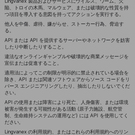
Lingvanex 製品およびサービスにウイルス、ワーム、欠
陥、トロイの木馬、マルウェア、または破壊的な性質を持
つ項目を導入する意図を持ってアクションを実行する。
他人を中傷、虐待、嫌がらせ、ストーカー行為、脅迫す
る。
API または API を提供するサーバーやネットワークを妨害
したり中断したりすること。
違法なオンラインギャンブルや破壊的な商業メッセージを
宣伝または促進すること。
適用法によってこの制限が明示的に禁止されている場合を
除き、API または関連ソフトウェアからソース コードをリ
バース エンジニアリングしたり、抽出したりしないでくだ
さい。
API の使用または障害により死亡、人身傷害、または環境
被害が発生する可能性がある活動 (原子力施設、航空管
制、生命維持システムの運用など) には API を使用してく
ださい。
Lingvanex の利用規約、またはこれらの利用規約へのリン