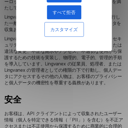
ーロッパ、アジア) にホストされており、GDPR 要件を満
たしています。
すべて拒否
Lingvanexは、2018年5月25日以降、欧州委員会が施行し
た一般データ保護規則（GDPR）に準拠して個人データを
カスタマイズ
収集および処理しています。
Lingvanex は、個人データの処理の機密性、完全性、セキ
ュリティを確保し、保存された個人データを偶発的または
違法な変更、不正な開示やアクセス、不適切な使用から保
護するための技術を実装し、物理的、電子的、管理的手順
を導入しています。Lingvanex の従業員、処理者、または
Lingvanex の管理者としての権限の下で行動し、個人デー
タにアクセスするその他の人物は、お客様のプライバシー
と個人データの機密性を尊重する義務があります。
安全
お客様は、API クライアントによって収集されたユーザー
情報（個人を特定できる情報（「PII」）を含む）を不正ア
クセスまたは不正使用から保護するために商業的に合理的