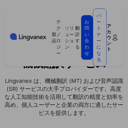
クッキー利用の管理について
パ
テ
お
ー
ア
ク
ソリ
翻
問
ト
カ
製
ノ
ュー
訳
い
ナ
ウ
>
テクノロジー
>
機械翻訳
>
機械翻訳サービス
品
ロ
ショ
す
合
ー
ン
ジ
ン
る
わ
に
ト
ー
せ
な
機械翻訳サービス
る
Lingvanex は、機械翻訳 (MT) および音声認識
(SR) サービスの大手プロバイダーです。高度
な人工知能技術を活用して翻訳の精度と効率を
高め、個人ユーザーと企業の両方に適したサー
ビスを提供します。