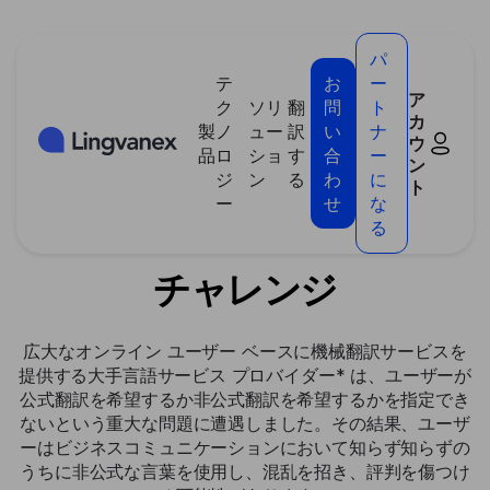
クッキー利用の管理について
パ
テ
お
ー
多言語ビジネスコミュニ
ア
ク
ソリ
翻
問
ト
カ
製
ノ
ュー
訳
い
ナ
ケーション: 混乱を避け
ウ
品
ロ
ショ
す
合
ー
ン
ジ
ン
る
わ
に
るためのソリューション
ト
ー
せ
な
る
チャレンジ
広大なオンライン ユーザー ベースに機械翻訳サービスを
提供する大手言語サービス プロバイダー* は、ユーザーが
公式翻訳を希望するか非公式翻訳を希望するかを指定でき
ないという重大な問題に遭遇しました。その結果、ユーザ
ーはビジネスコミュニケーションにおいて知らず知らずの
うちに非公式な言葉を使用し、混乱を招き、評判を傷つけ