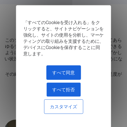
結果
「すべてのCookieを受け入れる」をク
リックすると、サイトナビゲーションを
強化し、サイトの使用を分析し、マーケ
このソリューションにより、ユーザーは必要に応じてあら
ティングの取り組みを支援するために、
ゆるテキストを公式または非公式のスタイルに変換できる
デバイスにCookieを保存することに同
ようになり、職業上および個人的な通信において恥ずかし
意します。
い状況やビジネス エチケットの違反を回避できるようにな
ります。
すべて同意
その結果、言語サービスプロバイダーはユーザー満足度が
大幅に向上し、通信エラーが減少しました。
すべて拒否
この解決策が必要です
カスタマイズ
他のケースを読む