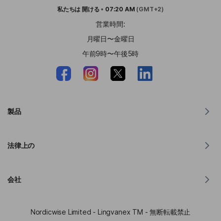
私たちは
開ける
•
07:20 AM
(GMT+2)
営業時間:
月曜日〜金曜日
午前9時〜午後5時
製品
MacOS用翻訳ツール
法律上の
Windows 用翻訳ツール
iOS用翻訳アプリ
Lingvanex GDPR声明
Android用翻訳アプリ
会社
利用規約
Chrome 用翻訳ツール
API翻訳利用規約
リングバネックスについて
Edge の翻訳者
Nordicwise Limited - Lingvanex TM - 無断転載禁止
アフィリエイトプログラム申込フォーム
プレスキット