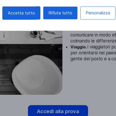
Istruzione.
In ambito ed
Accetta tutto
Rifiuta tutto
Personalizza
l'apprendimento e la c
parlano lingue diverse.
Attività commerciale.
comunicare in modo effi
colmando le differenze
Viaggio.
I viaggiatori 
per orientarsi nei paesi
gente del posto e a co
Accedi alla prova