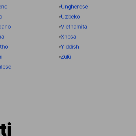
eno
Ungherese
o
Uzbeko
oano
Vietnamita
na
Xhosa
tho
Yiddish
i
Zulù
alese
ti