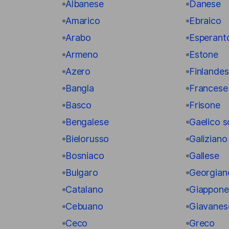
Albanese
Danese
Amarico
Ebraico
Arabo
Esperant
Armeno
Estone
Azero
Finlande
Bangla
Francese
Basco
Frisone
Bengalese
Gaelico 
Bielorusso
Galiziano
Bosniaco
Gallese
Bulgaro
Georgian
Catalano
Giappone
Cebuano
Giavanes
Ceco
Greco