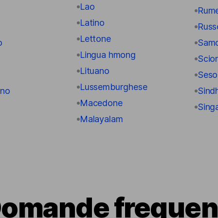
Lao
Rum
Latino
Russ
Lettone
o
Sam
Lingua hmong
Scio
Lituano
Seso
Lussemburghese
ano
Sindh
Macedone
Sing
Malayalam
omande frequen