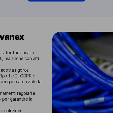
gvanex
slator funziona in
ti, ma anche con altri
 adotta rigorosi
Tipo 1 e 2, GDPR e
 vengano archiviati da
namenti regolari e
 per garantire la
 e soluzioni