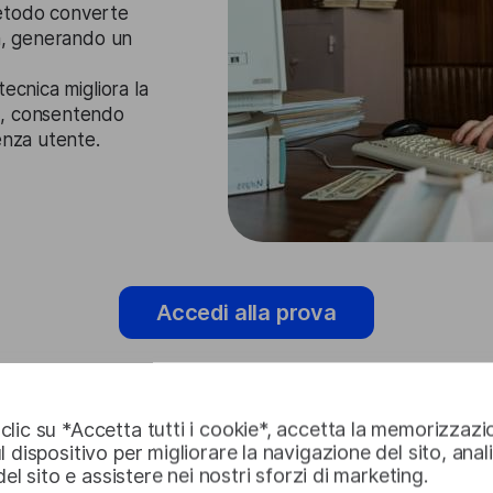
etodo converte
ta, generando un
ecnica migliora la
a, consentendo
enza utente.
Accedi alla prova
lic su *Accetta tutti i cookie*, accetta la memorizzazi
l dispositivo per migliorare la navigazione del sito, anal
Casi d'uso d
 del sito e assistere nei nostri sforzi di marketing.