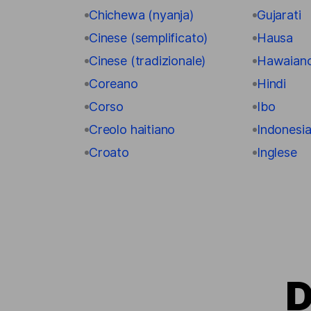
Chichewa (nyanja)
Gujarati
Cinese (semplificato)
Hausa
Cinese (tradizionale)
Hawaian
Coreano
Hindi
Corso
Ibo
Creolo haitiano
Indonesi
Croato
Inglese
D