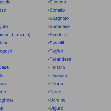
ascio
Sloveno
ese
Somalo
i
Spagnolo
golo
Sudanese
mar (birmania)
Svedese
lese
Swahili
egese
Tagiko
Tailandese
dese
Tartaro
tu
Tedesco
iano
Telugu
cco
Turco
oghese
Ucraino
abi
Uiguro