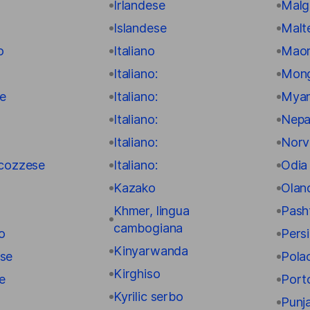
Irlandese
Malg
Islandese
Malt
o
Italiano
Maor
Italiano:
Mon
se
Italiano:
Myan
Italiano:
Nepa
Italiano:
Norv
scozzese
Italiano:
Odia
Kazako
Olan
Khmer, lingua
Pash
cambogiana
o
Pers
Kinyarwanda
se
Pola
Kirghiso
e
Port
Kyrilic serbo
Punj