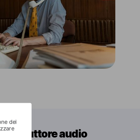
one dei
izzare
el traduttore audio