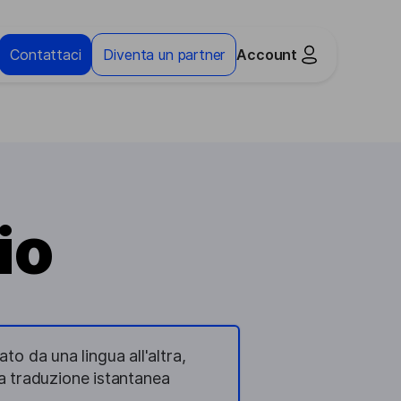
Contattaci
Diventa un partner
Account
io
o da una lingua all'altra,
la traduzione istantanea