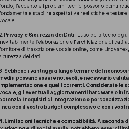
fondo, l'accento e i problemi tecnici possono comunque i
fondamentale stabilire aspettative realistiche e testare 
vocale.
2. Privacy e Sicurezza dei Dati.
L'uso della tecnologi
inevitabilmente l'elaborazione e l'archiviazione di dati a
fornitore di trascrizione vocale online, come Lingvanex, 
sicurezza dei dati.
3. Sebbene i vantaggi a lungo termine del riconosci
media possano essere notevoli, è necessario valutare
implementazione e quelli correnti. Considerate le s
vocale, gli eventuali aggiornamenti hardware o infra
potenziali requisiti di integrazione o personalizzazi
linea con il vostro budget complessivo e con i vostri 
4. Limitazioni tecniche e compatibilità.
A seconda dei
marketing e di social media, potrebbero esserci limi