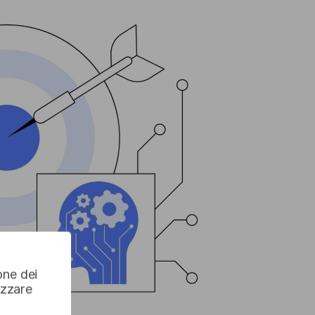
one dei
izzare