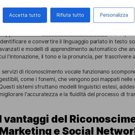
Che cos'è il riconoscimen
Accetta tutto
Rifiuta tutto
Personalizza
L’applicazione del riconoscimento vocale
è la capaci
identificare e convertire il linguaggio parlato in testo sc
avanzati e modelli di apprendimento automatico che anal
cui l'intonazione, il tono e la pronuncia, per trascriver
I servizi di riconoscimento vocale funzionano scomponen
gestibili, come i fonemi, che vengono poi mappati nelle 
Questi sistemi sfruttano modelli linguistici estesi, addes
migliorare l'accuratezza e la fluidità del processo di tra
I vantaggi del Riconoscime
Marketing e Social Networ