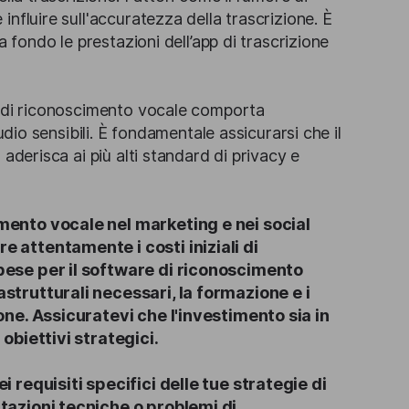
nfluire sull'accuratezza della trascrizione. È
a fondo le prestazioni dell’app di trascrizione
a di riconoscimento vocale comporta
udio sensibili. È fondamentale assicurarsi che il
aderisca ai più alti standard di privacy e
mento vocale nel marketing e nei social
 attentamente i costi iniziali di
pese per il software di riconoscimento
strutturali necessari, la formazione e i
one. Assicuratevi che l'investimento sia in
obiettivi strategici.
 requisiti specifici delle tue strategie di
tazioni tecniche o problemi di