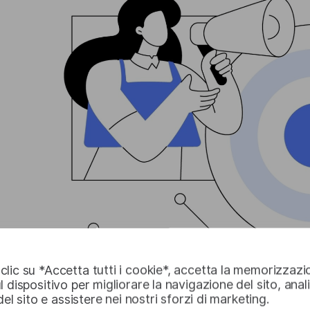
lic su *Accetta tutti i cookie*, accetta la memorizzazi
l dispositivo per migliorare la navigazione del sito, anal
 del sito e assistere nei nostri sforzi di marketing.