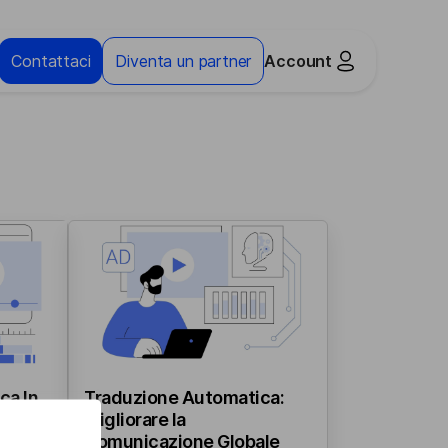
Contattaci
Diventa un partner
Account
ca In
Traduzione Automatica:
ento
Migliorare la
Comunicazione Globale