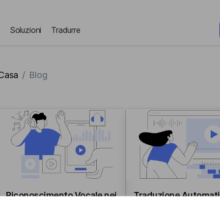
Soluzioni
Tradurre
Casa
/
Blog
Riconoscimento Vocale nei
Traduzione Automati
Media e
Media E Intrattenim
nell'Intrattenimento