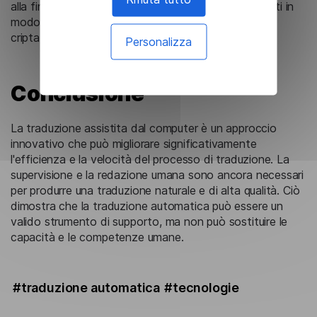
alla fine del lavoro. I server dell'azienda sono protetti in
modo sicuro e l'accesso avviene solo tramite chiavi
criptate.
Personalizza
Conclusione
La traduzione assistita dal computer è un approccio
innovativo che può migliorare significativamente
l'efficienza e la velocità del processo di traduzione. La
supervisione e la redazione umana sono ancora necessari
per produrre una traduzione naturale e di alta qualità. Ciò
dimostra che la traduzione automatica può essere un
valido strumento di supporto, ma non può sostituire le
capacità e le competenze umane.
#traduzione automatica
#tecnologie