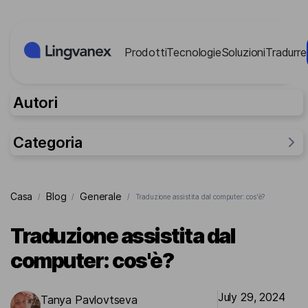
Pannello di gestione dei cookies
Prodotti
Tecnologie
Soluzioni
Tradurre
Autori
Categoria
Generale
Casa
Blog
Generale
/
/
/
Traduzione assistita dal computer: cos'è?
Ricerche
Per affari
Traduzione assistita dal
Per le persone
computer: cos'è?
Casi aziendali
July 29, 2024
Tanya Pavlovtseva