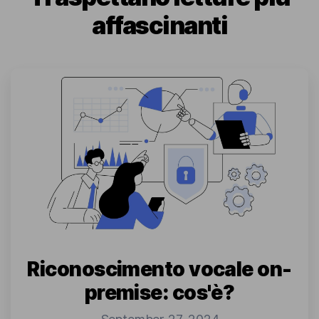
affascinanti
Riconoscimento vocale on-
premise: cos'è?