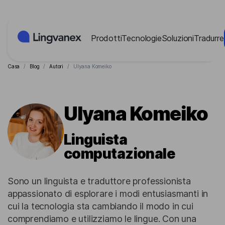
Pannello di gestione dei cookies
Prodotti
Tecnologie
Soluzioni
Tradurre
Casa
/
Blog
/
Autori
/
Ulyana Komeiko
Ulyana Komeiko
Linguista
computazionale
Sono un linguista e traduttore professionista
appassionato di esplorare i modi entusiasmanti in
cui la tecnologia sta cambiando il modo in cui
comprendiamo e utilizziamo le lingue. Con una