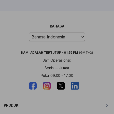
BAHASA
KAMI ADALAH
TERTUTUP
•
01:52 PM
(GMT+2)
Jam Operasional:
Senin — Jumat
Pukul 09:00 - 17:00
PRODUK