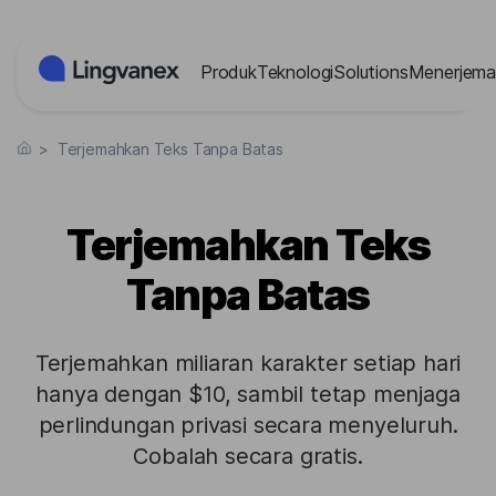
Panel Manajemen Cookies
Produk
Teknologi
Solutions
Menerjema
>
Terjemahkan Teks Tanpa Batas
Terjemahkan Teks
Tanpa Batas
Terjemahkan miliaran karakter setiap hari
hanya dengan $10, sambil tetap menjaga
perlindungan privasi secara menyeluruh.
Cobalah secara gratis.