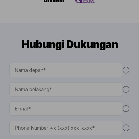
Hubungi Dukungan