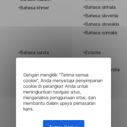
Bahasa sinhala
Bahasa khmer
Bahasa slovenia
Bahasa slowakia
Bahasa somalia
Bahasa sunda
Estonia
Bahasa swahili
Finlandia
Bahasa tagalog
Gaelik skotlandia
Dengan mengklik "Terima semua
Bahasa tajik
Hindi
cookie", Anda menyetujui penyimpanan
cookie di perangkat Anda untuk
Bahasa tatar
Hongaria
meningkatkan navigasi situs,
Bahasa telugu
Ibrani
menganalisis penggunaan situs, dan
membantu dalam upaya pemasaran
Bahasa urdu
Indonesia
kami.
Bahasa uzbek
Irlandia
Bahasa wales
Italia