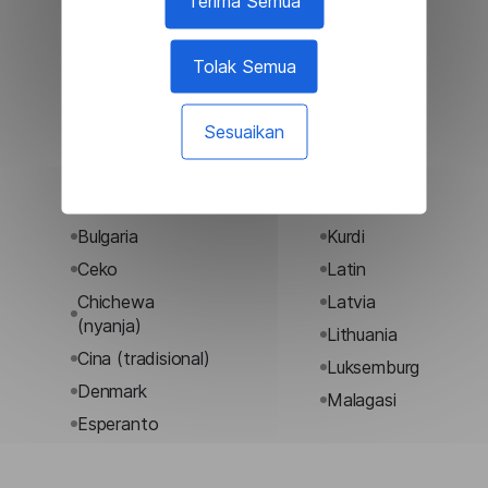
Terima Semua
Bahasa xhosa
Jawa
Bahasa yoruba
Jepang
Tolak Semua
Bahasa zulu
Jerman
Bangla
Kiril serbia
Sesuaikan
Belanda
Korea
Belarusia
Kreol haiti
Benggala
Kroasia
Bulgaria
Kurdi
Ceko
Latin
Chichewa
Latvia
(nyanja)
Lithuania
Cina (tradisional)
Luksemburg
Denmark
Malagasi
Esperanto