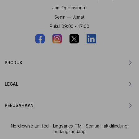
Jam Operasional:
Senin — Jumat
Pukul 09:00 - 17:00
PRODUK
Penerjemah untuk MacOS
LEGAL
Penerjemah untuk Windows
Penerjemah untuk iOS
Pernyataan GDPR Lingvanex
Penerjemah untuk Android
PERUSAHAAN
Ketentuan Layanan
Penerjemah untuk Chrome
Ketentuan Penggunaan Terjemahan API
Tentang Lingvanex
Penerjemah untuk Edge
Nordicwise Limited - Lingvanex TM - Semua Hak dilindungi
Formulir Pendaftaran Program Afiliasi
Kit Pers
undang-undang
Penerjemah untuk Firefox
Syarat dan Ketentuan Program Afiliasi
Mitra