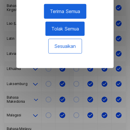
Bahasa
Kirgistan
Terima Semua
Lao (Laos)
Tolak Semua
Latin
Sesuaikan
Latvia
Lithuania
Luksemburg
Bahasa
Makedonia
Malagasi
Bahasa Melayu