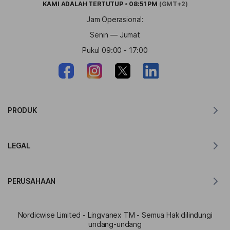
KAMI ADALAH
TERTUTUP
•
08:51 PM
(GMT+2)
Jam Operasional:
Senin — Jumat
Pukul 09:00 - 17:00
PRODUK
Penerjemah untuk MacOS
LEGAL
Penerjemah untuk Windows
Penerjemah untuk iOS
Pernyataan GDPR Lingvanex
Penerjemah untuk Android
PERUSAHAAN
Ketentuan Layanan
Penerjemah untuk Chrome
Ketentuan Penggunaan Terjemahan API
Tentang Lingvanex
Penerjemah untuk Edge
Nordicwise Limited - Lingvanex TM - Semua Hak dilindungi
Formulir Pendaftaran Program Afiliasi
Kit Pers
undang-undang
Penerjemah untuk Firefox