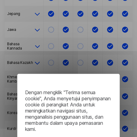
Jepang
Jawa
Bahasa
Kannada
Bahasa Kazakh
Khmer (atau
Kamboja)
Dengan mengklik "Terima semua
Bahasa
cookie", Anda menyetujui penyimpanan
Kinyarwanda
cookie di perangkat Anda untuk
meningkatkan navigasi situs,
Korea
menganalisis penggunaan situs, dan
membantu dalam upaya pemasaran
kami.
Kurdi