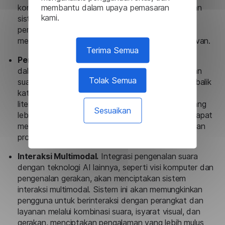
membantu dalam upaya pemasaran
kontekstual yang ditingkatkan akan memungkinkan
kami.
sistem ini untuk menafsirkan dan menanggapi
pertanyaan kompleks dengan lebih efektif,
memberikan tanggapan yang lebih tepat dan relevan.
Terima Semua
Pemrosesan Bahasa Alami (NLP).
Kemajuan AI
dalam NLP akan memungkinkan sistem pengenalan
Tolak Semua
suara otomatis untuk lebih memahami maksud di balik
kata-kata yang diucapkan, bukan hanya makna
literalnya. Hal ini akan mengarah pada interaksi yang
Sesuaikan
lebih intuitif dan percakapan, di mana teknologi dapat
mengantisipasi kebutuhan dan memberikan bantuan
proaktif, seperti halnya petugas manusia.
Interaksi Multimodal.
Integrasi pengenalan suara
dengan teknologi AI lainnya, seperti visi komputer dan
pengenalan gerakan, akan menciptakan sistem
interaksi multimodal. Sistem ini akan memungkinkan
pengguna untuk berinteraksi dengan perangkat dan
layanan melalui kombinasi suara, isyarat visual, dan
gerakan, menciptakan pengalaman yang lebih mulus