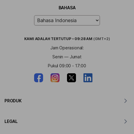
BAHASA
KAMI ADALAH
TERTUTUP
•
09:28 AM
(GMT+2)
Jam Operasional:
Senin — Jumat
Pukul 09:00 - 17:00
PRODUK
Penerjemah untuk MacOS
LEGAL
Penerjemah untuk Windows
Penerjemah untuk iOS
Pernyataan GDPR Lingvanex