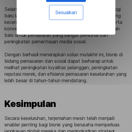
Selain itu, integrasi terjemahan mesin dengan teknologi
Sesuaikan
baru lainnya, seperti pembuatan konten yang didukung
kecerdasan buatan (AI) dan terjemahan real-time serta
konversi ucapan-ke-teks, akan membuka kemungkinan
baru untuk pemasaran yang sangat personal dan
peningkatan pemantauan media sosial.
Dengan berhasil menerapkan solusi mutakhir ini, bisnis di
bidang pemasaran dan sosial dapat berharap untuk
melihat peningkatan loyalitas pelanggan, peningkatan
reputasi merek, dan efisiensi pemasaran keseluruhan yang
lebih besar di tahun-tahun mendatang.
Kesimpulan
Secara keseluruhan, terjemahan mesin telah menjadi
enabler penting bagi bisnis yang berusaha memperluas
jangkauan global mereka dan meningkatkan strategi