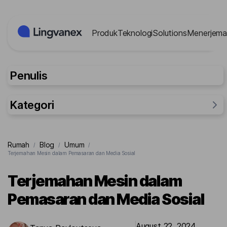
Panel Manajemen Cookies
Produk
Teknologi
Solutions
Menerjema
Penulis
Kategori
Umum
Rumah
Blog
Umum
/
/
/
Riset
Terjemahan Mesin dalam Pemasaran dan Media Sosial
Untuk orang-orang
Terjemahan Mesin dalam
Kasus
Pemasaran dan Media Sosial
August 22, 2024