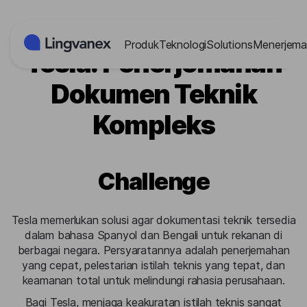
Panel Manajemen Cookies
Produk
Teknologi
Solutions
Menerjema
Tesla: Penerjemahan
Dokumen Teknik
Kompleks
Challenge
Tesla memerlukan solusi agar dokumentasi teknik tersedia
dalam bahasa Spanyol dan Bengali untuk rekanan di
berbagai negara. Persyaratannya adalah penerjemahan
yang cepat, pelestarian istilah teknis yang tepat, dan
keamanan total untuk melindungi rahasia perusahaan.
Bagi Tesla, menjaga keakuratan istilah teknis sangat