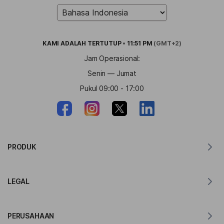
KAMI ADALAH
TERTUTUP
•
11:51 PM
(GMT+2)
Jam Operasional:
Senin — Jumat
Pukul 09:00 - 17:00
PRODUK
Penerjemah untuk MacOS
LEGAL
Penerjemah untuk Windows
Penerjemah untuk iOS
Pernyataan GDPR Lingvanex
Penerjemah untuk Android
PERUSAHAAN
Ketentuan Layanan