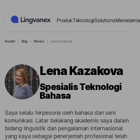
Panel Manajemen Cookies
Produk
Teknologi
Solutions
Menerjema
Rumah
/
Blog
/
Penulis
/
Lena Kazakova
Lena Kazakova
Spesialis Teknologi
Bahasa
Saya selalu terpesona oleh bahasa dan seni
komunikasi. Latar belakang akademis saya dalam
bidang linguistik dan pengalaman internasional
yang kaya sebagai penerjemah profesional telah