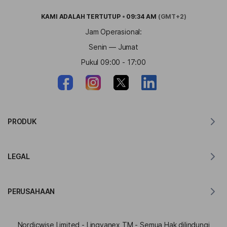
KAMI ADALAH
TERTUTUP
•
09:34 AM
(GMT+2)
Jam Operasional:
Senin — Jumat
Pukul 09:00 - 17:00
PRODUK
Penerjemah untuk MacOS
LEGAL
Penerjemah untuk Windows
Penerjemah untuk iOS
Pernyataan GDPR Lingvanex
Penerjemah untuk Android
PERUSAHAAN
Ketentuan Layanan
Penerjemah untuk Chrome
Ketentuan Penggunaan Terjemahan API
Tentang Lingvanex
Penerjemah untuk Edge
Nordicwise Limited - Lingvanex TM - Semua Hak dilindungi
Formulir Pendaftaran Program Afiliasi