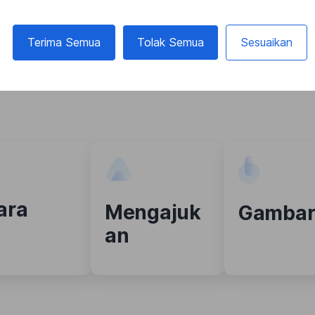
Terima Semua
Tolak Semua
Sesuaikan
 semuanya dala
ara
Mengajuk
Gamba
an