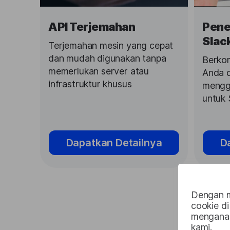
API Terjemahan
Pene
Slac
Terjemahan mesin yang cepat
dan mudah digunakan tanpa
Berkom
memerlukan server atau
Anda 
infrastruktur khusus
mengg
untuk 
Dapatkan Detailnya
D
Dengan m
cookie di
menganal
kami.