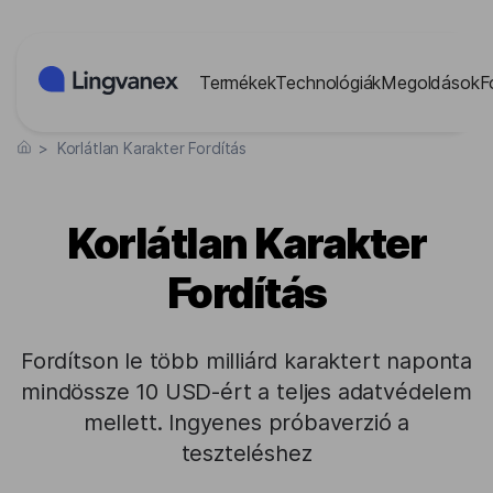
Süti preferenciák
Termékek
Technológiák
Megoldások
F
>
Korlátlan Karakter Fordítás
Korlátlan Karakter
Fordítás
Fordítson le több milliárd karaktert naponta
mindössze 10 USD-ért a teljes adatvédelem
mellett. Ingyenes próbaverzió a
teszteléshez