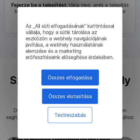
Fejezze be a telepítést.
Várja meg, amíg a telepítés
befejeződik. Ha elkészült, a Lingvanex Translator
automatikusan elindul.
Az „All süti elfogadásának” kattintással
vállalja, hogy a sütik tárolása az
eszközön a webhely navigációjának
javítása, a webhely használatának
elemzése és a marketing
erőfeszítéseink elősegítése érdekében.
Szöveg fordítása bármely
Összes elfogadása
más alkalmazásban
Összes elutasítása
Dolgozzon gyorsabban egy egyszerű parancsikon
Testreszabás
segítségével
Ctrl+C+C
bármilyen szöveg lefordításához
bármely alkalmazásból.