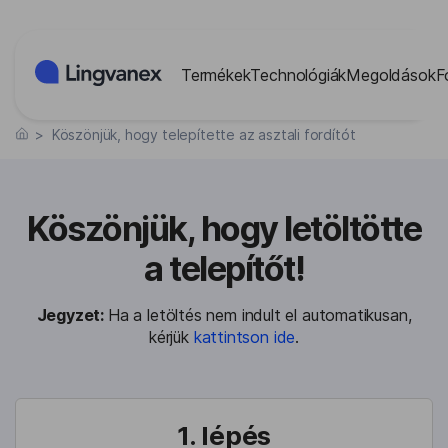
Süti preferenciák
Termékek
Technológiák
Megoldások
F
>
Köszönjük, hogy telepítette az asztali fordítót
Köszönjük, hogy letöltötte
a telepítőt!
Jegyzet:
Ha a letöltés nem indult el automatikusan,
kérjük
kattintson ide
.
1. lépés