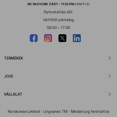
MI VAGYUNK
ZÁRT
•
11:53 PM
(GMT+2)
Nyitvatartási idő:
hétfőtől péntekig
09:00 – 17:00
TERMÉKEK
Fordító MacOS-hoz
JOGI
Fordító Windowshoz
Fordító iOS-hez
Lingvanex GDPR nyilatkozat
Fordító Androidra
VÁLLALAT
Szolgáltatási feltételek
Fordító Chrome-hoz
Az API Translation használati feltételei
A Lingvanexről
Fordító az Edge-hez
Nordicwise Limited - Lingvanex TM - Minden jog fenntartva
Affiliate Program Jelentkezési Űrlap
Press Kit