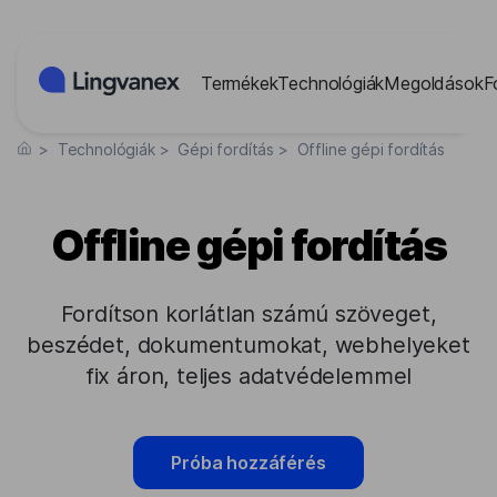
Süti preferenciák
Termékek
Technológiák
Megoldások
F
>
Technológiák
>
Gépi fordítás
>
Offline gépi fordítás
Offline gépi fordítás
Fordítson korlátlan számú szöveget,
beszédet, dokumentumokat, webhelyeket
fix áron, teljes adatvédelemmel
Próba hozzáférés