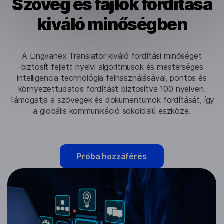
Szöveg és fájlok fordítása
kiváló minőségben
A Lingvanex Translator kiváló fordítási minőséget
biztosít fejlett nyelvi algoritmusok és mesterséges
intelligencia technológia felhasználásával, pontos és
környezettudatos fordítást biztosítva 100 nyelven.
Támogatja a szövegek és dokumentumok fordítását, így
a globális kommunikáció sokoldalú eszköze.
Próba hozzáférés