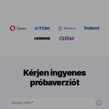
Kérjen ingyenes
próbaverziót