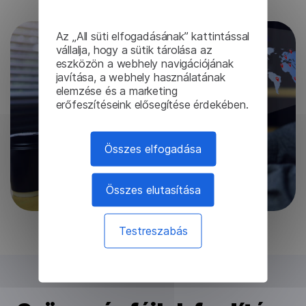
Próba hozzáférés
Az „All süti elfogadásának” kattintással
vállalja, hogy a sütik tárolása az
eszközön a webhely navigációjának
javítása, a webhely használatának
elemzése és a marketing
erőfeszítéseink elősegítése érdekében.
Összes elfogadása
Összes elutasítása
Testreszabás