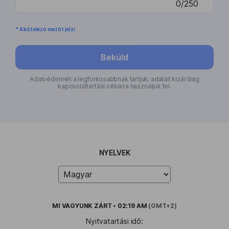
0/250
* A kötelező mezőt jelzi
Beküld
Adatvédelmét a legfontosabbnak tartjuk; adatait kizárólag
kapcsolattartási célokra használjuk fel.
NYELVEK
MI VAGYUNK
ZÁRT
•
02:19 AM
(GMT+2)
Nyitvatartási idő: