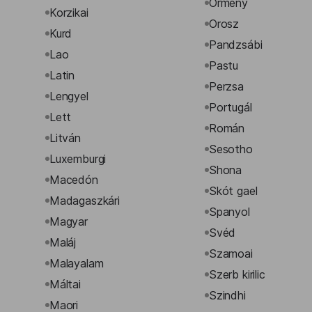
Örmény
Korzikai
Orosz
Kurd
Pandzsábi
Lao
Pastu
Latin
Perzsa
Lengyel
Portugál
Lett
Román
Litván
Sesotho
Luxemburgi
Shona
Macedón
Skót gael
Madagaszkári
Spanyol
Magyar
Svéd
Maláj
Szamoai
Malayalam
Szerb kirilic
Máltai
Szindhi
Maori