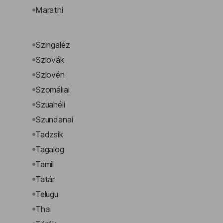
Marathi
Szingaléz
Szlovák
Szlovén
Szomáliai
Szuahéli
Szundanai
Tadzsik
Tagalog
Tamil
Tatár
Telugu
Thai