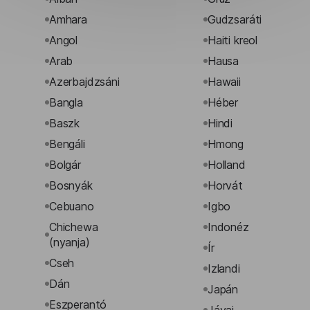
Amhara
Gudzsaráti
Angol
Haiti kreol
Arab
Hausa
Azerbajdzsáni
Hawaii
Bangla
Héber
Baszk
Hindi
Bengáli
Hmong
Bolgár
Holland
Bosnyák
Horvát
Cebuano
Igbo
Chichewa
Indonéz
(nyanja)
Ír
Cseh
Izlandi
Dán
Japán
Eszperantó
Jávai