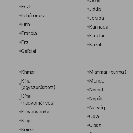
Észt
Jiddis
Fehérorosz
Joruba
Finn
Kannada
Francia
Katalán
Fríz
Kazah
Galíciai
Khmer
Mianmar (burmai)
Kínai
Mongol
(egyszerűsített)
Német
Kínai
Nepáli
(hagyományos)
Norvég
Kinyarwanda
Odia
Kirgiz
Olasz
Koreai