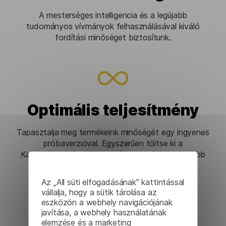
A mesterséges intelligencia és a legújabb
tudományos vívmányok felhasználásával kiváló
fordítási minőséget biztosítunk.
Optimális teljesítmény
Tapasztalja meg termékeink minőségét egy ingyenes
próbaverzióval. Egyszerűen töltse ki a
Kapcsolatfelvételi űrlapot, és mi segítünk a legjobb
megoldás kiválasztásában.
Az „All süti elfogadásának” kattintással
vállalja, hogy a sütik tárolása az
eszközön a webhely navigációjának
javítása, a webhely használatának
elemzése és a marketing