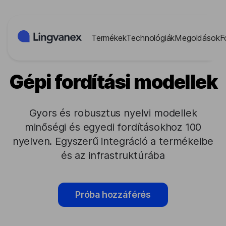
Süti preferenciák
Termékek
Technológiák
Megoldások
F
Gépi fordítási modellek
Gyors és robusztus nyelvi modellek
minőségi és egyedi fordításokhoz 100
nyelven. Egyszerű integráció a termékeibe
és az infrastruktúrába
Próba hozzáférés