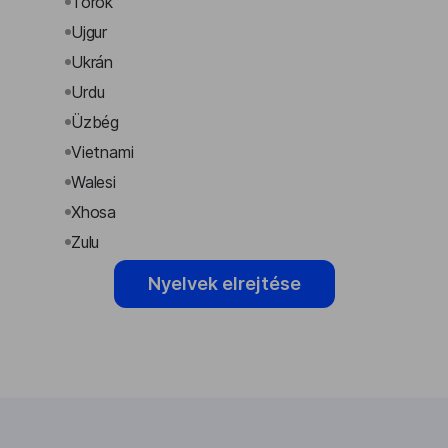
Török
Ujgur
Ukrán
Urdu
Üzbég
Vietnami
Walesi
Xhosa
Zulu
Nyelvek elrejtése