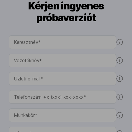
Kérjen ingyenes
próbaverziót