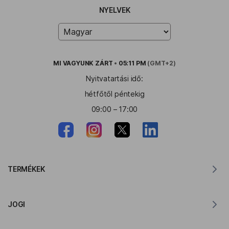
NYELVEK
MI VAGYUNK
ZÁRT
•
05:11 PM
(GMT+2)
Nyitvatartási idő:
hétfőtől péntekig
09:00 – 17:00
TERMÉKEK
Fordító MacOS-hoz
JOGI
Fordító Windowshoz
Fordító iOS-hez
Lingvanex GDPR nyilatkozat