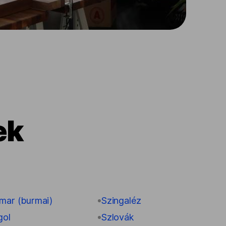
ek
mar (burmai)
Szingaléz
ol
Szlovák