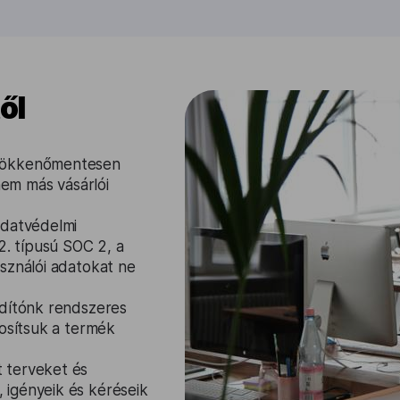
ől
zökkenőmentesen
em más vásárlói
adatvédelmi
2. típusú SOC 2, a
sználói adatokat ne
rdítónk rendszeres
tosítsuk a termék
 terveket és
 igényeik és kéréseik