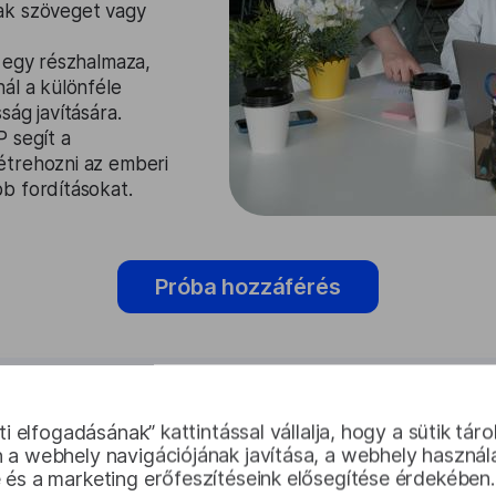
ak szöveget vagy
 egy részhalmaza,
ál a különféle
ág javítására.
 segít a
étrehozni az emberi
b fordításokat.
Próba hozzáférés
üti elfogadásának” kattintással vállalja, hogy a sütik tár
Képfordító h
 a webhely navigációjának javítása, a webhely használ
és a marketing erőfeszítéseink elősegítése érdekében.