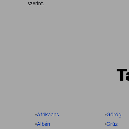
szerint.
T
Afrikaans
Görög
Albán
Grúz