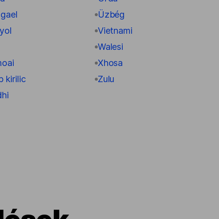
 gael
Üzbég
yol
Vietnami
d
Walesi
oai
Xhosa
 kirilic
Zulu
dhi