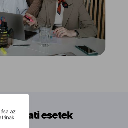
olása az
asználati esetek
atának