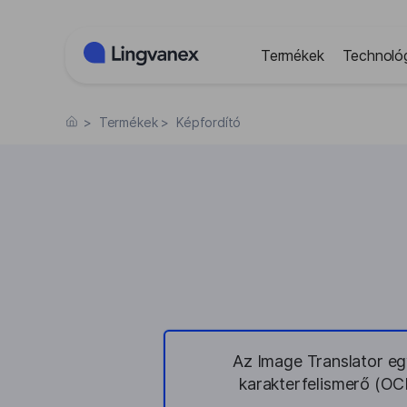
Süti preferenciák
Termékek
Technoló
>
Termékek
>
Képfordító
Az Image Translator egy
karakterfelismerő (OCR