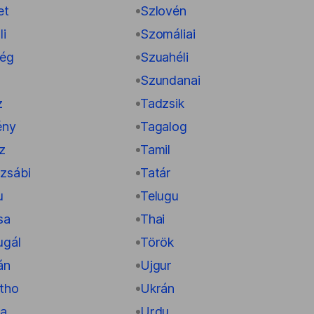
et
Szlovén
li
Szomáliai
ég
Szuahéli
Szundanai
z
Tadzsik
ény
Tagalog
z
Tamil
zsábi
Tatár
u
Telugu
sa
Thai
ugál
Török
án
Ujgur
tho
Ukrán
a
Urdu