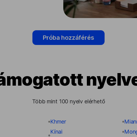
Próba hozzáférés
ámogatott nyelv
Több mint 100 nyelv elérhető
Khmer
Mian
Kínai
Mong