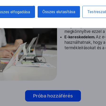
Oktatás.
A képfordítók
szövegek megértéséb
sszes elfogadása
Összes elutasítása
Testresza
vagy könyvekben, javít
Utazás és turizmus.
Az
idegen nyelvű táblák,
megkönnyítve ezzel a 
E-kereskedelem.
Az e-
használhatnak, hogy a 
termékleírásokat és a 
Próba hozzáférés