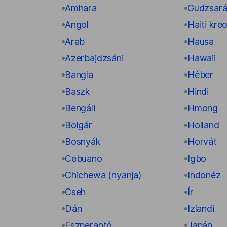
Amhara
Gudzsará
Angol
Haiti kreo
Arab
Hausa
Azerbajdzsáni
Hawaii
Bangla
Héber
Baszk
Hindi
Bengáli
Hmong
Bolgár
Holland
Bosnyák
Horvát
Cebuano
Igbo
Chichewa (nyanja)
Indonéz
Cseh
Ír
Dán
Izlandi
Eszperantó
Japán