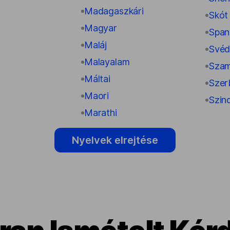
Madagaszkári
Skót
Magyar
Span
Maláj
Své
Malayalam
Szam
Máltai
Szerb
Maori
Szin
Marathi
Nyelvek elrejtése