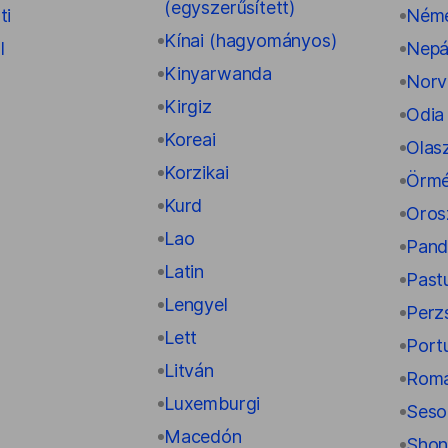
(egyszerűsített)
ti
Ném
Kínai (hagyományos)
l
Nepá
Kinyarwanda
Norv
Kirgiz
Odia
Koreai
Olas
Korzikai
Örm
Kurd
Oros
Lao
Pand
Latin
Past
Lengyel
Perz
Lett
Port
Litván
Rom
Luxemburgi
Seso
Macedón
Shon