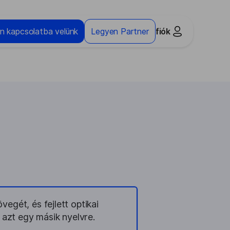
n kapcsolatba velünk
Legyen Partner
fiók
egét, és fejlett optikai
 azt egy másik nyelvre.