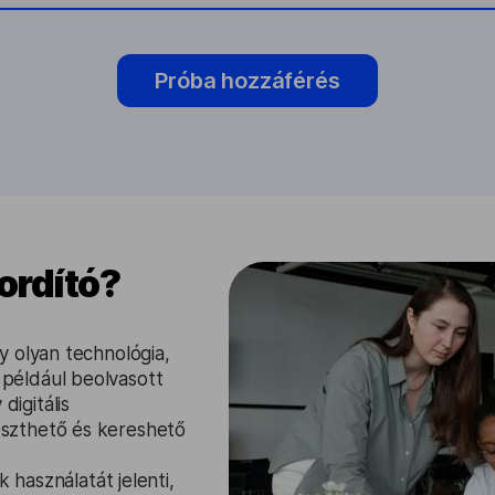
Próba hozzáférés
ordító?
 olyan technológia,
például beolvasott
igitális
szthető és kereshető
 használatát jelenti,