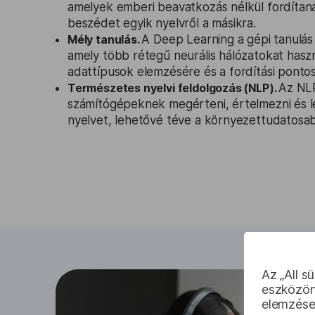
amelyek emberi beavatkozás nélkül fordítan
beszédet egyik nyelvről a másikra.
Mély tanulás.
A Deep Learning a gépi tanulás
amely több rétegű neurális hálózatokat haszn
adattípusok elemzésére és a fordítási pontoss
Természetes nyelvi feldolgozás (NLP).
Az NLP
számítógépeknek megérteni, értelmezni és l
nyelvet, lehetővé téve a környezettudatosab
Az „All s
eszközön
elemzése 