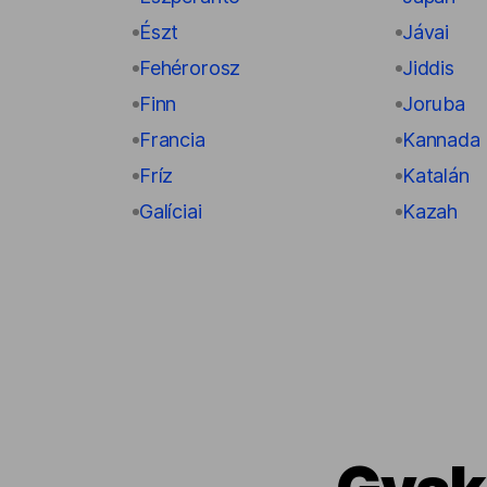
Észt
Jávai
Fehérorosz
Jiddis
Finn
Joruba
Francia
Kannada
Fríz
Katalán
Galíciai
Kazah