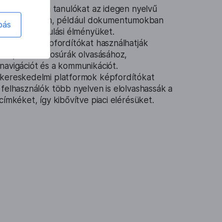
 segíthetik a tanulókat az idegen nyelvű
en képekben, például dokumentumokban
bás
va ezzel tanulási élményüket.
 utazók a képfordítókat használhatják
 étlapok és brosúrák olvasásához,
navigációt és a kommunikációt.
kereskedelmi platformok képfordítókat
felhasználók több nyelven is elolvashassák a
címkéket, így kibővítve piaci elérésüket.