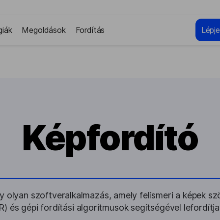
giák
Megoldások
Fordítás
Lépje
Képfordító
 olyan szoftveralkalmazás, amely felismeri a képek szöv
) és gépi fordítási algoritmusok segítségével lefordítja