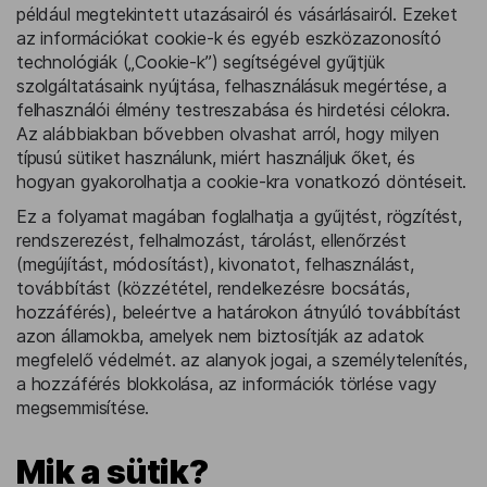
például megtekintett utazásairól és vásárlásairól. Ezeket
az információkat cookie-k és egyéb eszközazonosító
technológiák („Cookie-k”) segítségével gyűjtjük
szolgáltatásaink nyújtása, felhasználásuk megértése, a
felhasználói élmény testreszabása és hirdetési célokra.
Az alábbiakban bővebben olvashat arról, hogy milyen
típusú sütiket használunk, miért használjuk őket, és
hogyan gyakorolhatja a cookie-kra vonatkozó döntéseit.
Ez a folyamat magában foglalhatja a gyűjtést, rögzítést,
rendszerezést, felhalmozást, tárolást, ellenőrzést
(megújítást, módosítást), kivonatot, felhasználást,
továbbítást (közzététel, rendelkezésre bocsátás,
hozzáférés), beleértve a határokon átnyúló továbbítást
azon államokba, amelyek nem biztosítják az adatok
megfelelő védelmét. az alanyok jogai, a személytelenítés,
a hozzáférés blokkolása, az információk törlése vagy
megsemmisítése.
Mik a sütik?