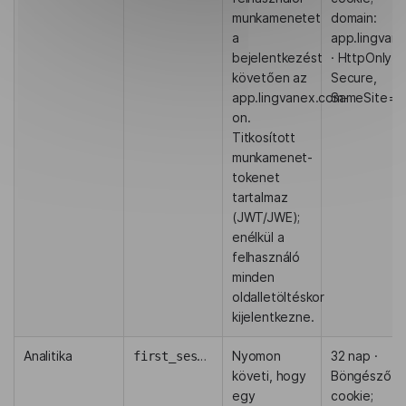
munkamenetet
domain:
a
app.lingvan
bejelentkezést
· HttpOnly,
követően az
Secure,
app.lingvanex.com-
SameSite=L
on.
Titkosított
munkamenet-
tokenet
tartalmaz
(JWT/JWE);
enélkül a
felhasználó
minden
oldalletöltéskor
kijelentkezne.
Analitika
first_session
Nyomon
32 nap ·
követi, hogy
Böngésző
egy
cookie;