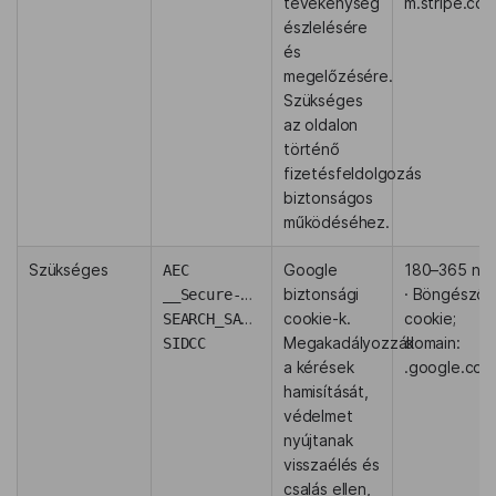
tevékenység
m.stripe.co
észlelésére
és
megelőzésére.
Szükséges
az oldalon
történő
fizetésfeldolgozás
biztonságos
működéséhez.
Szükséges
Google
180–365 na
AEC
biztonsági
· Böngésző
__Secure-BUCKET
cookie-k.
cookie;
SEARCH_SAMESITE
Megakadályozzák
domain:
SIDCC
a kérések
.google.com
hamisítását,
védelmet
nyújtanak
visszaélés és
csalás ellen,