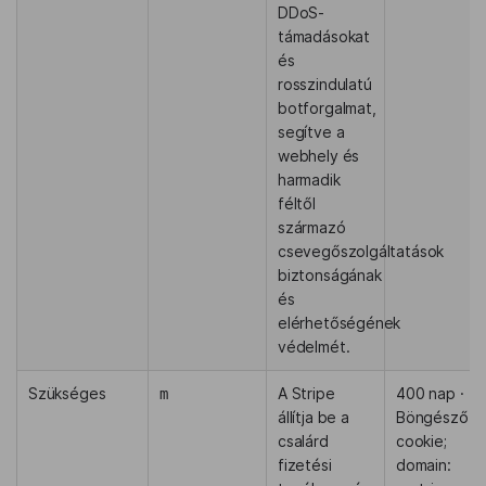
DDoS-
támadásokat
és
rosszindulatú
botforgalmat,
segítve a
webhely és
harmadik
féltől
származó
csevegőszolgáltatások
biztonságának
és
elérhetőségének
védelmét.
Szükséges
A Stripe
400 nap ·
m
állítja be a
Böngésző
csalárd
cookie;
fizetési
domain: