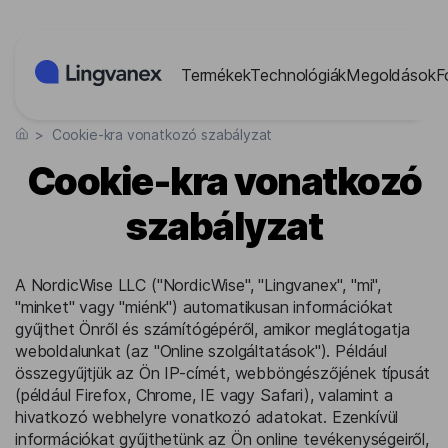
Süti preferenciák
Termékek
Technológiák
Megoldások
F
>
Cookie-kra vonatkozó szabályzat
Cookie-kra vonatkozó
szabályzat
A NordicWise LLC ("NordicWise", "Lingvanex", "mi",
"minket" vagy "miénk") automatikusan információkat
gyűjthet Önről és számítógépéről, amikor meglátogatja
weboldalunkat (az "Online szolgáltatások"). Például
összegyűjtjük az Ön IP-címét, webböngészőjének típusát
(például Firefox, Chrome, IE vagy Safari), valamint a
hivatkozó webhelyre vonatkozó adatokat. Ezenkívül
információkat gyűjthetünk az Ön online tevékenységeiről,