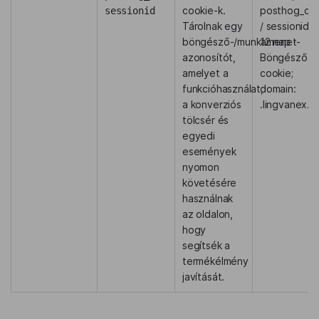
cookie-k.
posthog_csr
sessionid
Tárolnak egy
/ sessionid:
böngésző-/munkamenet-
12 nap ·
azonosítót,
Böngésző
amelyet a
cookie;
funkcióhasználat,
domain:
a konverziós
.lingvanex.
tölcsér és
egyedi
események
nyomon
követésére
használnak
az oldalon,
hogy
segítsék a
termékélmény
javítását.