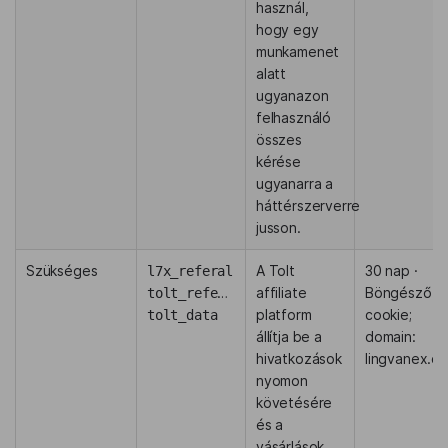
használ,
hogy egy
munkamenet
alatt
ugyanazon
felhasználó
összes
kérése
ugyanarra a
háttérszerverre
jusson.
Szükséges
A Tolt
30 nap ·
l7x_referal
affiliate
Böngésző
tolt_referal
platform
cookie;
tolt_data
állítja be a
domain:
hivatkozások
lingvanex.c
nyomon
követésére
és a
vásárlások