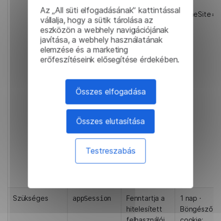
(pl. 'en') az
·
Az „All süti elfogadásának” kattintással
app.lingvanex.com
SameSite=St
vállalja, hogy a sütik tárolása az
alkalmazás
eszközön a webhely navigációjának
számára.
javítása, a webhely használatának
Biztosítja,
elemzése és a marketing
hogy a
erőfeszítéseink elősegítése érdekében.
megfelelő
lokalizáció
minden
Összes elfogadása
látogatáskor
betöltődjön,
Összes elutasítása
anélkül, hogy
a
felhasználónak
Testreszabás
újra ki kellene
választania a
nyelvét.
Szükséges
Fenntartja a
1 nap ·
appSession
hitelesített
Böngésző
felhasználói
cookie;