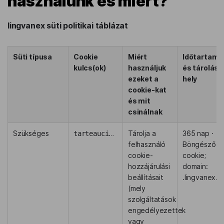
használunk és miért?
lingvanex süti politikai táblázat
Süti típusa
Cookie
Miért
Időtartam
kulcs(ok)
használjuk
és tárolási
ezeket a
hely
cookie-kat
és mit
csinálnak
Szükséges
tarteaucitron
Tárolja a
365 nap ·
felhasználó
Böngésző
cookie-
cookie;
hozzájárulási
domain:
beállításait
.lingvanex.
(mely
szolgáltatások
engedélyezettek
vagy