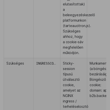
elutasítottak)
a
beleegyezéskezelő
platformunkon
(tarteaucitron.js).
Szükséges
ahhoz, hogy
a cookie-sáv
megfelelően
működjön.
Szükséges
INGRESSCOOKIE
Sticky-
Munkamene
session
(a böngész
típusú
bezárásáig) 
útválasztó
Böngésző
cookie,
cookie;
amelyet az
domain: api-
NGINX
b2b.backens
ingress /
terheléselosztó