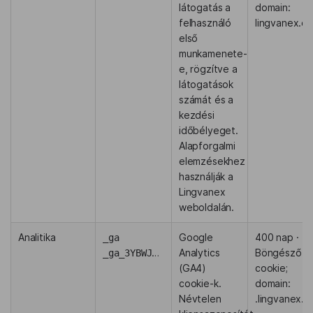
látogatás a
domain:
felhasználó
lingvanex.c
első
munkamenete-
e, rögzítve a
látogatások
számát és a
kezdési
időbélyeget.
Alapforgalmi
elemzésekhez
használják a
Lingvanex
weboldalán.
Analitika
Google
400 nap ·
_ga
Analytics
Böngésző
_ga_3YBWJ4X67C
(GA4)
cookie;
cookie-k.
domain:
Névtelen
.lingvanex.