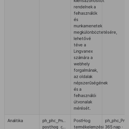
kliensazonosítót
rendelnek a
felhasználók
és
munkamenetek
megkülönböztetésére,
lehetővé
téve a
Lingvanex
számára a
webhely
forgalmának,
az oldalak
népszerűségének
és a
felhasználói
útvonalak
mérését.
Analitika
ph_phc_PnPj5EuqaKiQZ1ZSNhmF2txdyecD8PbYwGEHdIpTsmd_posthog
PostHog
ph_phc_PnPj5
termékelemzési
365 nap ·
posthog_csrftoken