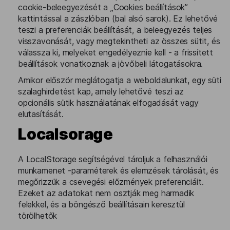
cookie-beleegyezését a „Cookies beállítások”
kattintással a zászlóban (bal alsó sarok). Ez lehetővé
teszi a preferenciák beállítását, a beleegyezés teljes
visszavonását, vagy megtekintheti az összes sütit, és
válassza ki, melyeket engedélyeznie kell - a frissített
beállítások vonatkoznak a jövőbeli látogatásokra.
Amikor először meglátogatja a weboldalunkat, egy süti
szalaghirdetést kap, amely lehetővé teszi az
opcionális sütik használatának elfogadását vagy
elutasítását.
Localsorage
A LocalStorage segítségével tároljuk a felhasználói
munkamenet -paraméterek és elemzések tárolását, és
megőrizzük a csevegési előzmények preferenciáit.
Ezeket az adatokat nem osztják meg harmadik
felekkel, és a böngésző beállításain keresztül
törölhetők