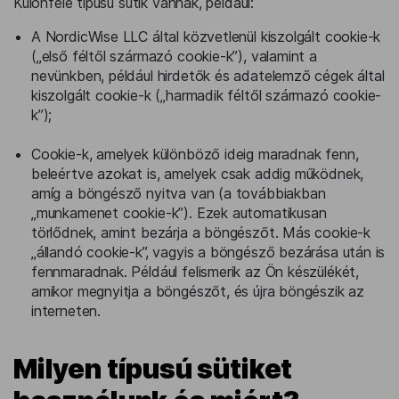
Különféle típusú sütik vannak, például:
A NordicWise LLC által közvetlenül kiszolgált cookie-k
(„első féltől származó cookie-k”), valamint a
nevünkben, például hirdetők és adatelemző cégek által
kiszolgált cookie-k („harmadik féltől származó cookie-
k”);
Cookie-k, amelyek különböző ideig maradnak fenn,
beleértve azokat is, amelyek csak addig működnek,
amíg a böngésző nyitva van (a továbbiakban
„munkamenet cookie-k”). Ezek automatikusan
törlődnek, amint bezárja a böngészőt. Más cookie-k
„állandó cookie-k”, vagyis a böngésző bezárása után is
fennmaradnak. Például felismerik az Ön készülékét,
amikor megnyitja a böngészőt, és újra böngészik az
interneten.
Milyen típusú sütiket