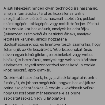
A süti kifejezést minden olyan technológiára használjuk,
amely információkat tárol és hozzáfér az online
szolgáltatások eléréséhez használt eszközön, például
számítógépén, táblagépén vagy mobiltelefonján. Például
http cookie-kat használunk, amelyek kis adatfájlok
(jellemzően számokból és betűkből állnak), amelyek
letöltésre kerülnek, amikor hozzáfér a
Szolgáltatásainkhoz, és lehetővé teszik számunkra, hogy
felismerjük az Ön készülékét. Web beaconokat (más
néven egyértelmű gifeket, pixelcímkéket vagy webes
hibákat) is használunk, amelyek egy weboldal kódjában
elhelyezett, egyedi azonosítóval rendelkező, a cookie-
khoz hasonló, apró grafikák.
Cookie-kat használunk, hogy javítsuk látogatóink online
élményét, és jobban megértsük, hogyan használják az
online szolgáltatásokat. A cookie-k közölhetik velünk,
hogy Ön korábban már felkereste-e az online
szolgáltatásokat, vagy új látogató-e.