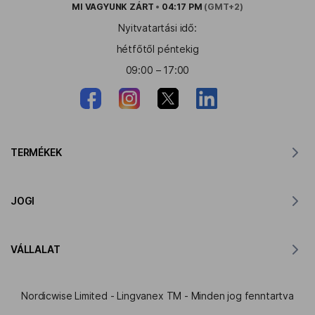
MI VAGYUNK
ZÁRT
•
04:17 PM
(GMT+2)
Nyitvatartási idő:
hétfőtől péntekig
09:00 – 17:00
TERMÉKEK
Fordító MacOS-hoz
JOGI
Fordító Windowshoz
Fordító iOS-hez
Lingvanex GDPR nyilatkozat
Fordító Androidra
VÁLLALAT
Szolgáltatási feltételek
Fordító Chrome-hoz
Az API Translation használati feltételei
A Lingvanexről
Fordító az Edge-hez
Nordicwise Limited - Lingvanex TM - Minden jog fenntartva
Affiliate Program Jelentkezési Űrlap
Press Kit
Fordító a Firefoxhoz