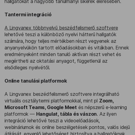
hallgatókat a nagyobb tanulmányi sikerek elérésében.
Tantermi integráció
A Lingvanex többnyelvű beszédfelismerő szoftvere
lehetővé teszi a különböző nyelvi hátterű hallgatók
számára, hogy teljes mértékben részt vegyenek az
anyanyelvükön tartott előadásokban és vitákban. Ennek
eredményeként minden tanuló aktívan részt vehet és
megértheti az oktatási anyagot, függetlenül az
elsődleges nyelvétől.
Online tanulási platformok
A Lingvanex beszédfelismerő szoftvere integrálható
virtuális osztálytermi platformokkal, mint pl
Zoom,
Microsoft Teams, Google Meet
és népszerű e-learning
platformok —
Hangulat, tábla és vászon
. Az ilyen
integráció lehetővé teszi a videoelőadások,
webináriumok és online beszélgetések pontos, valós idejű
átírását, egyenlő lehetőséget biztosítva a hallgatóknak