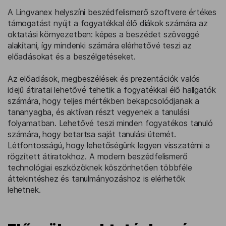
A Lingvanex helyszíni beszédfelismerő szoftvere értékes
támogatást nyújt a fogyatékkal élő diákok számára az
oktatási környezetben: képes a beszédet szöveggé
alakítani, így mindenki számára elérhetővé teszi az
előadásokat és a beszélgetéseket.
Az előadások, megbeszélések és prezentációk valós
idejű átiratai lehetővé tehetik a fogyatékkal élő hallgatók
számára, hogy teljes mértékben bekapcsolódjanak a
tananyagba, és aktívan részt vegyenek a tanulási
folyamatban. Lehetővé teszi minden fogyatékos tanuló
számára, hogy betartsa saját tanulási ütemét.
Létfontosságú, hogy lehetőségünk legyen visszatérni a
rögzített átiratokhoz. A modern beszédfelismerő
technológiai eszközöknek köszönhetően többféle
áttekintéshez és tanulmányozáshoz is elérhetők
lehetnek.