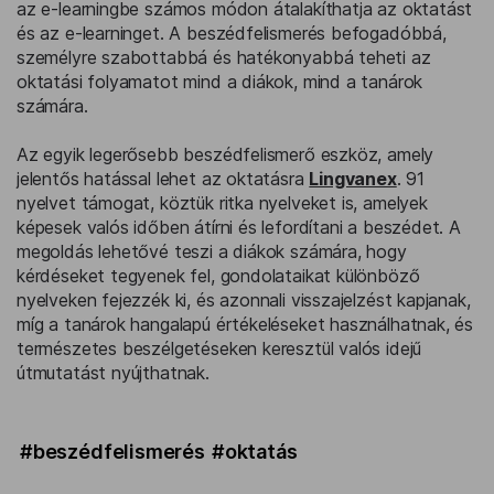
az e-learningbe számos módon átalakíthatja az oktatást
és az e-learninget. A beszédfelismerés befogadóbbá,
személyre szabottabbá és hatékonyabbá teheti az
oktatási folyamatot mind a diákok, mind a tanárok
számára.
Az egyik legerősebb beszédfelismerő eszköz, amely
jelentős hatással lehet az oktatásra
Lingvanex
. 91
nyelvet támogat, köztük ritka nyelveket is, amelyek
képesek valós időben átírni és lefordítani a beszédet. A
megoldás lehetővé teszi a diákok számára, hogy
kérdéseket tegyenek fel, gondolataikat különböző
nyelveken fejezzék ki, és azonnali visszajelzést kapjanak,
míg a tanárok hangalapú értékeléseket használhatnak, és
természetes beszélgetéseken keresztül valós idejű
útmutatást nyújthatnak.
#beszédfelismerés
#oktatás