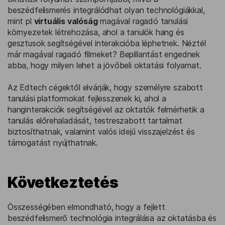
beszédfelismerés integrálódhat olyan technológiákkal,
mint pl
virtuális valóság
magával ragadó tanulási
környezetek létrehozása, ahol a tanulók hang és
gesztusok segítségével interakcióba léphetnek. Néztél
már magával ragadó filmeket? Bepillantást engednek
abba, hogy milyen lehet a jövőbeli oktatási folyamat.
Az Edtech cégektől elvárják, hogy személyre szabott
tanulási platformokat fejlesszenek ki, ahol a
hanginterakciók segítségével az oktatók felmérhetik a
tanulás előrehaladását, testreszabott tartalmat
biztosíthatnak, valamint valós idejű visszajelzést és
támogatást nyújthatnak.
Következtetés
Összességében elmondható, hogy a fejlett
beszédfelismerő technológia integrálása az oktatásba és