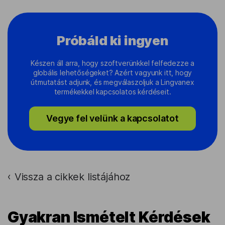
Próbáld ki ingyen
Készen áll arra, hogy szoftverünkkel felfedezze a
globális lehetőségeket? Azért vagyunk itt, hogy
útmutatást adjunk, és megválaszoljuk a Lingvanex
termékekkel kapcsolatos kérdéseit.
Vegye fel velünk a kapcsolatot
Vissza a cikkek listájához
›
Gyakran Ismételt Kérdések