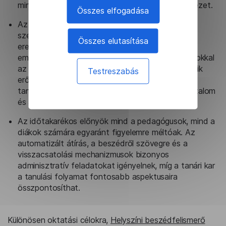
mindenképpen magasabb szintű motivációhoz vezet.
Összes elfogadása
Az automatikus beszédfelismeréssel működő,
személyre szabott tanulási platformok páratlan
Összes elutasítása
eredményeket hozhatnak. Amint azt korábban
említettük, a pedagógusok rendelkeznek majd azokkal
az eszközökkel, amelyekkel azonosíthatják diákjaik
Testreszabás
erősségeit és gyengeségeit. Ez növeli a hallgatók
tanulmányi teljesítményét, és segíti őket az önbizalom
és az önértékelés ápolásában.
Az időtakarékos előnyök mind a pedagógusok, mind a
diákok számára egyaránt figyelemre méltóak. Az
automatizált átírás, a beszédről szövegre és a
visszacsatolási mechanizmusok bizonyos
adminisztratív feladatokat igényelnek, míg a tanári kar
a tanulási folyamat fontosabb aspektusaira
összpontosíthat.
Különösen oktatási célokra,
Helyszíni beszédfelismerő