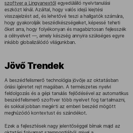
szoftver a Lingvanextől
egyedülálló nyelvtanulási
eszközt kínál. Azáltal, hogy valós idejű kiejtési
visszajelzést ad, és lehetővé teszi a hallgatók számára,
hogy gyakorolják beszédkészségeiket, képessé teheti
őket arra, hogy folyékonyan és magabiztosan fejlesszék
a célnyelvet —, amely készség annyira szükséges egyre
inkább globalizálódó világunkban.
Jövő Trendek
A beszédfelismerő technológia jövője az oktatásban
óriási ígéretet rejt magában. A természetes nyelvi
feldolgozás és a gépi tanulás fejlődésével az automatikus
beszédfelismerő szoftver több nyelvet fog tartalmazni,
és sokkal jobban megérti az emberi beszéd mögött
meghúzódó kontextust és szándékot.
Ezek a fejlesztések nagy jelentőséggel bírnak majd az
oktatási folyamat szempontjából, mivel a