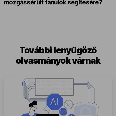
mozgássérült tanulók segítésére?
További lenyűgöző
olvasmányok várnak