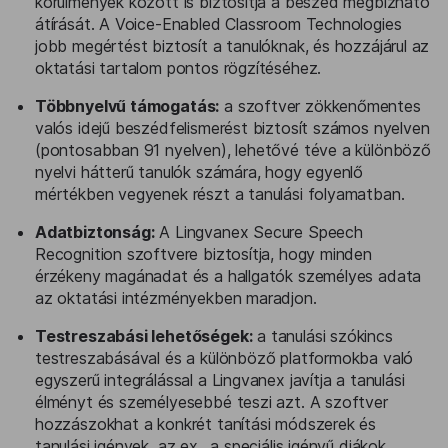
körülmények között is biztosítja a beszéd megbízható
átírását. A Voice-Enabled Classroom Technologies
jobb megértést biztosít a tanulóknak, és hozzájárul az
oktatási tartalom pontos rögzítéséhez.
Többnyelvű támogatás:
a szoftver zökkenőmentes
valós idejű beszédfelismerést biztosít számos nyelven
(pontosabban 91 nyelven), lehetővé téve a különböző
nyelvi hátterű tanulók számára, hogy egyenlő
mértékben vegyenek részt a tanulási folyamatban.
Adatbiztonság:
A Lingvanex Secure Speech
Recognition szoftvere biztosítja, hogy minden
érzékeny magánadat és a hallgatók személyes adata
az oktatási intézményekben maradjon.
Testreszabási lehetőségek:
a tanulási szókincs
testreszabásával és a különböző platformokba való
egyszerű integrálással a Lingvanex javítja a tanulási
élményt és személyesebbé teszi azt. A szoftver
hozzászokhat a konkrét tanítási módszerek és
tanulási igények, az ex., a speciális igényű diákok