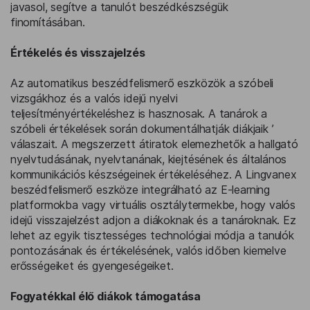
javasol, segítve a tanulót beszédkészségük
finomításában.
Értékelés és visszajelzés
Az automatikus beszédfelismerő eszközök a szóbeli
vizsgákhoz és a valós idejű nyelvi
teljesítményértékeléshez is hasznosak. A tanárok a
szóbeli értékelések során dokumentálhatják diákjaik ’
válaszait. A megszerzett átiratok elemezhetők a hallgató
nyelvtudásának, nyelvtanának, kiejtésének és általános
kommunikációs készségeinek értékeléséhez. A Lingvanex
beszédfelismerő eszköze integrálható az E-learning
platformokba vagy virtuális osztálytermekbe, hogy valós
idejű visszajelzést adjon a diákoknak és a tanároknak. Ez
lehet az egyik tisztességes technológiai módja a tanulók
pontozásának és értékelésének, valós időben kiemelve
erősségeiket és gyengeségeiket.
Fogyatékkal élő diákok támogatása