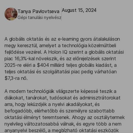
August 15, 2024
Tanya Pavlovtseva
Gépi tanulási nyelvész
A globális oktatás és az e-learning gyors átalakuláson
megy keresztül, amelyet a technológia közelmúltbeli
fejlődése vezérel. A Holon IQ szerint a globális oktatási
piac 16,3%-kal növekszik, és az előrejelzések szerint
2025-re eléri a $404 milliárd teljes globális kiadást, a
teljes oktatási és szolgáltatási piac pedig várhatóan
$7,3-ra nő.
A modern technológiák világszerte képessé teszik a
diákokat, tanárokat, tudósokat és adminisztrátorokat
arra, hogy leküzdjék a nyelvi akadályokat, és
befogadóbb, elérhetőbb és személyre szabottabb
oktatási élményt teremtsenek. Ahogy az osztálytermek
nyelvileg változatosabbá válnak, és egyre több a nem
anyanyelvi beszélő, a megbízható oktatási eszközök