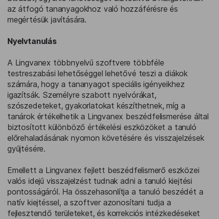
az átfogó tananyagokhoz való hozzáférésre és
megértésük javítására.
Nyelvtanulás
A Lingvanex többnyelvű szoftvere többféle
testreszabási lehetőséggel lehetővé teszi a diákok
számára, hogy a tananyagot speciális igényeikhez
igazítsák. Személyre szabott nyelvórákat,
szószedeteket, gyakorlatokat készíthetnek, míg a
tanárok értékelhetik a Lingvanex beszédfelismerése által
biztosított különböző értékelési eszközöket a tanuló
előrehaladásának nyomon követésére és visszajelzések
gyűjtésére.
Emellett a Lingvanex fejlett beszédfelismerő eszközei
valós idejű visszajelzést tudnak adni a tanuló kiejtési
pontosságáról. Ha összehasonlítja a tanuló beszédét a
natív kiejtéssel, a szoftver azonosítani tudja a
fejlesztendő területeket, és korrekciós intézkedéseket