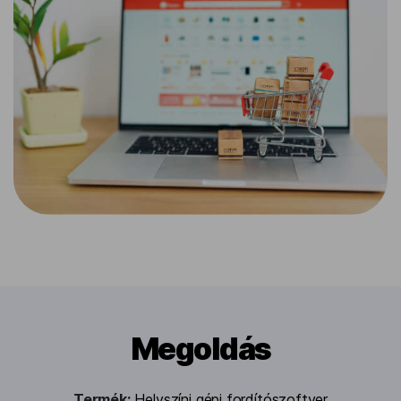
Megoldás
Termék:
Helyszíni gépi fordítószoftver