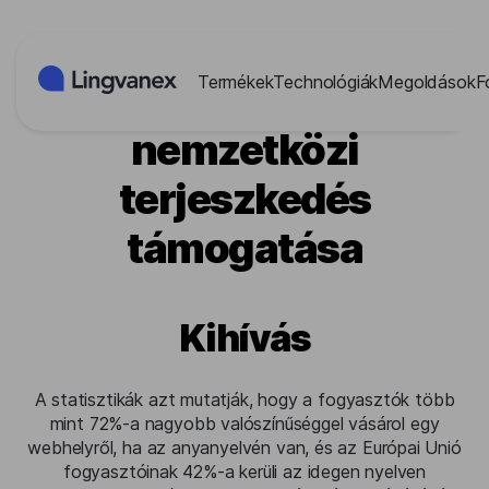
Süti preferenciák
Termékek
Technológiák
Megoldások
F
Globális piactér: A
nemzetközi
terjeszkedés
támogatása
Kihívás
A statisztikák azt mutatják, hogy a fogyasztók több
mint 72%-a nagyobb valószínűséggel vásárol egy
webhelyről, ha az anyanyelvén van, és az Európai Unió
fogyasztóinak 42%-a kerüli az idegen nyelven