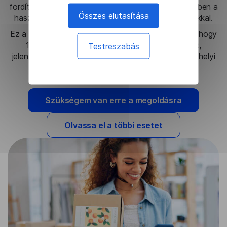
fordítását teszi lehetővé naponta fix áron, ellentétben a
Összes elutasítása
használat alapján felszámított felhőszolgáltatásokkal.
Ez a megoldás lehetővé tette a platform számára, hogy
100+ nyelvre lokalizálja a piactéri cikkek leírását,
Testreszabás
jelentősen növelve a vásárlási konverziós arányt a helyi
piacokon.
Szükségem van erre a megoldásra
Olvassa el a többi esetet