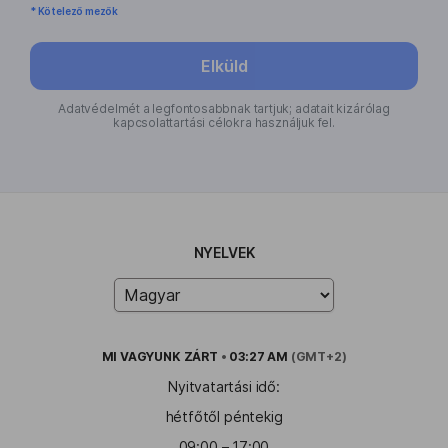
* Kötelező mezők
Elküld
Adatvédelmét a legfontosabbnak tartjuk; adatait kizárólag
kapcsolattartási célokra használjuk fel.
NYELVEK
MI VAGYUNK
ZÁRT
•
03:27 AM
(GMT+2)
Nyitvatartási idő:
hétfőtől péntekig
09:00 – 17:00