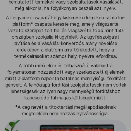
bemutatott termékek vagy szolgáltatások vásárlását,
még akkor is, ha folyékonyan beszéli azt. nyelv.
A Lingvanex csapatát egy kiskereskedelmi keresőmotor-
platform* csapata kereste meg, amely világszerte
vezető szerepet tölt be, és világszerte több mint 150
országban szolgálja ki ügyfeleit. Az ügyfélszolgálat
javítása és a vásárlási konverziós arány növelése
érdekében a platform arra törekedett, hogy a
termékleírásokat számos helyi nyelvre lefordítsa.
A több millió elem és felhasználó, valamint a
folyamatosan hozzáadott vagy szerkesztett új elemek
miatt a platform naponta hatalmas mennyiségű fordítást
igényelt. A felhőalapú fordítási szolgáltatások nem voltak
lehetségesek az ilyen nagy mennyiségű fordításhoz
kapcsolódó túl magas költségek miatt.
*A cég nevét a titoktartási megállapodásoknak
megfelelően nem hozzák nyilvánosságra.