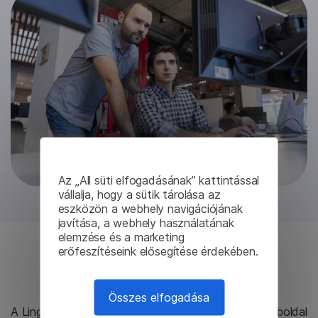
Az „All süti elfogadásának” kattintással
vállalja, hogy a sütik tárolása az
eszközön a webhely navigációjának
javítása, a webhely használatának
elemzése és a marketing
erőfeszítéseink elősegítése érdekében.
Eredmények
Összes elfogadása
A Lingvanex helyszíni szoftvere korlátlan számú weboldal