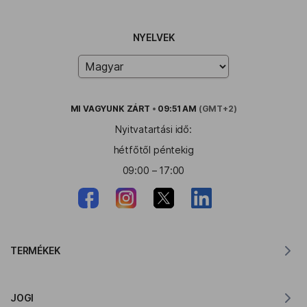
NYELVEK
MI VAGYUNK
ZÁRT
•
09:51 AM
(GMT+2)
Nyitvatartási idő:
hétfőtől péntekig
09:00 – 17:00
TERMÉKEK
Fordító MacOS-hoz
JOGI
Fordító Windowshoz