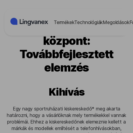
Süti preferenciák
Termékek
Technológiák
Megoldások
F
Ügyfélszolgálati
központ:
Továbbfejlesztett
elemzés
Kihívás
Egy nagy sportruházati kiskereskedő* meg akarta
határozni, hogy a vásárlóknak mely termékekkel vannak
problémái. Ehhez a kiskereskedőnek elemeznie kellett a
márkák és modellek említését a telefonhívásokban,