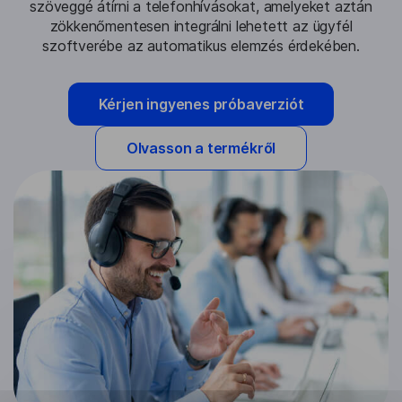
szöveggé átírni a telefonhívásokat, amelyeket aztán
zökkenőmentesen integrálni lehetett az ügyfél
szoftverébe az automatikus elemzés érdekében.
Kérjen ingyenes próbaverziót
Olvasson a termékről