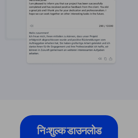
निःशुल्क डाउनलोड