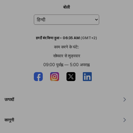
बोली
हम हैं
बंद किया हुआ
•
06:35 AM
(GMT+2)
काम करने के घंटे:
सोमवार से शुक्रवार
09:00 पूर्वाह्न — 5:00 अपराह्न
उत्पादों
MacOS के लिए अनुवादक
कानूनी
विंडोज़ के लिए अनुवादक
iOS के लिए अनुवादक
लिंग्वानेक्स GDPR वक्तव्य