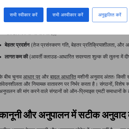
बेहतर डेटा गोपनीयता और सुरक्षा
(उनके संवेदनशील डेटा का पूर्ण नियंत्र
सभी स्वीकार करें
सभी अस्वीकार करें
अनुकूलित करें
अनुकूलन
(ऑन-प्रिमाइस एमटी सिस्टम को किसी संगठन की विशिष्ट शब
और ठीक किया जा सकता है);
बेहतर प्रदर्शन
(तेज प्रसंस्करण गति, बेहतर प्रतिक्रियाशीलता, और आवश
लागत कम की
(आवर्ती क्लाउड-आधारित सदस्यता शुल्क की तुलना में 
के बीच चुनाव
आधार पर
और
बादल आधारित
मशीनी अनुवाद अंततः किसी सं
संवेदनशीलता और नियामक वातावरण पर निर्भर करता है। संगठनों, विशेष रू
अनुपालन की मांग करने वाले संगठनों को ऑन-प्रिमाइस एमटी समाधानों के
कानूनी और अनुपालन में सटीक अनुवाद 