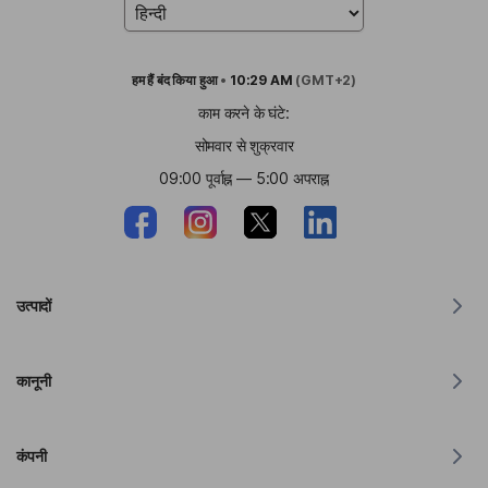
हम हैं
बंद किया हुआ
•
10:29 AM
(GMT+2)
काम करने के घंटे:
सोमवार से शुक्रवार
09:00 पूर्वाह्न — 5:00 अपराह्न
उत्पादों
MacOS के लिए अनुवादक
कानूनी
विंडोज़ के लिए अनुवादक
iOS के लिए अनुवादक
लिंग्वानेक्स GDPR वक्तव्य
Android के लिए अनुवादक
कंपनी
सेवा की शर्तें
क्रोम के लिए अनुवादक