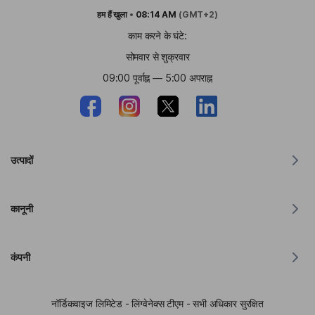
हम हैं
खुला
•
08:14 AM
(GMT+2)
काम करने के घंटे:
सोमवार से शुक्रवार
09:00 पूर्वाह्न — 5:00 अपराह्न
उत्पादों
MacOS के लिए अनुवादक
कानूनी
विंडोज़ के लिए अनुवादक
iOS के लिए अनुवादक
लिंग्वानेक्स GDPR वक्तव्य
Android के लिए अनुवादक
कंपनी
सेवा की शर्तें
क्रोम के लिए अनुवादक
एपीआई अनुवाद के उपयोग की शर्तें
लिंग्वेनेक्स के बारे में
एज के लिए अनुवादक
नॉर्डिकवाइज लिमिटेड - लिंग्वेनेक्स टीएम - सभी अधिकार सुरक्षित
एफिलिएट प्रोग्राम आवेदन फॉर्म
प्रेस किट