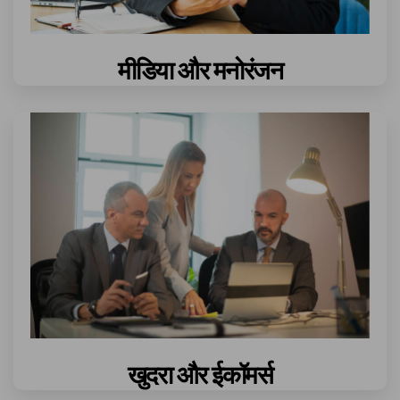
मीडिया और मनोरंजन
खुदरा और ईकॉमर्स