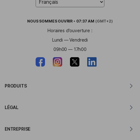
NOUS SOMMES
OUVRIR
•
07:37 AM
(GMT+2)
Horaires d'ouverture :
Lundi — Vendredi
09h00 — 17h00
PRODUITS
Traducteur pour MacOS
LÉGAL
Traducteur pour Windows
Traducteur pour iOS
Déclaration RGPD de Lingvanex
Traducteur pour Android
ENTREPRISE
Conditions d'utilisation
Traducteur pour Chrome
Conditions d'utilisation de API de traduction